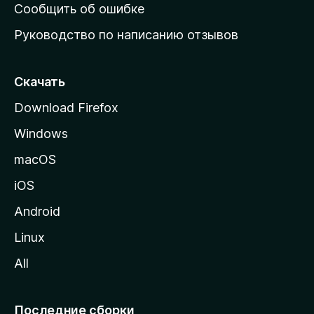
н
Сообщить об ошибке
ю
Руководство по написанию отзывов
ю
с
т
Скачать
р
Download Firefox
а
Windows
н
и
macOS
ц
iOS
у
M
Android
o
Linux
z
All
i
l
l
Последние сборки