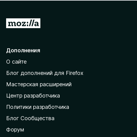
н
а
о
н
к
е
п
П
т
о
е
к
р
а
н
е
Дополнения
е
й
т
О сайте
т
и
Блог дополнений для Firefox
н
Мастерская расширений
а
Центр разработчика
д
о
Политики разработчика
м
Блог Сообщества
а
ш
Форум