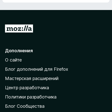
ц
о
е
к
н
а
о
н
к
е
п
П
т
о
е
к
р
а
н
е
Дополнения
е
й
т
О сайте
т
и
Блог дополнений для Firefox
н
Мастерская расширений
а
Центр разработчика
д
о
Политики разработчика
м
Блог Сообщества
а