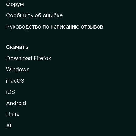
ш
Форум
н
Сообщить об ошибке
ю
Руководство по написанию отзывов
ю
с
т
Скачать
р
Download Firefox
а
Windows
н
и
macOS
ц
iOS
у
M
Android
o
Linux
z
All
i
l