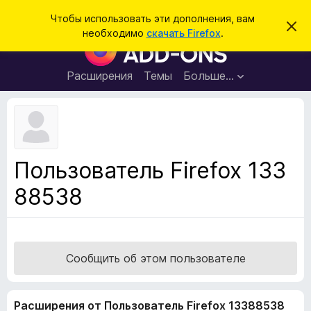
П
Войти
Чтобы использовать эти дополнения, вам
С
о
необходимо
скачать Firefox
.
к
Д
и
р
о
ы
с
т
п
Расширения
Темы
Больше…
к
ь
о
э
т
л
о
н
у
в
е
е
н
д
Пользователь Firefox 133
о
и
м
88538
я
л
е
д
н
л
и
е
я
б
Сообщить об этом пользователе
р
а
Расширения от Пользователь Firefox 13388538
у