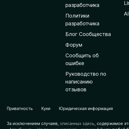
Li
о
разработчика
м
Al
Политики
а
разработчика
ш
Блог Сообщества
н
ю
Форум
ю
Сообщить об
с
ошибке
т
Руководство по
р
написанию
а
отзывов
н
и
ц
Приватность
Куки
Юридическая информация
у
M
За исключением случаев,
описанных здесь
, содержимое эт