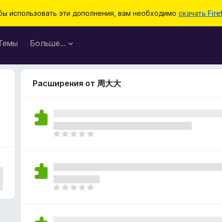
бы использовать эти дополнения, вам необходимо
скачать Fire
Темы
Больше…
Расширения от 周大大
О
ц
е
н
о
к
О
п
ц
о
е
к
н