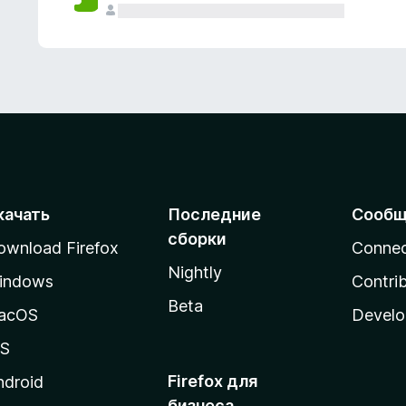
качать
Последние
Сообщ
сборки
ownload Firefox
Conne
Nightly
indows
Contri
Beta
acOS
Develo
OS
Firefox для
ndroid
бизнеса