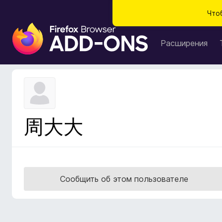
Что
Д
о
Расширения
п
о
л
н
е
н
周大大
и
я
д
л
я
Сообщить об этом пользователе
б
р
а
у