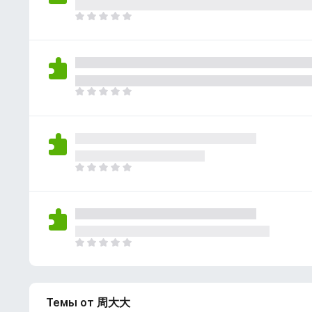
о
н
к
О
е
п
ц
т
о
е
к
н
а
о
н
к
О
е
п
ц
т
о
е
к
н
а
о
н
к
О
е
п
ц
т
о
е
к
н
а
о
н
к
О
е
п
ц
т
о
е
к
н
а
Темы от 周大大
о