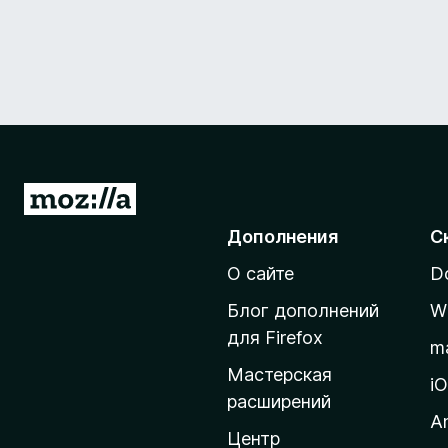
П
е
Дополнения
С
р
О сайте
D
е
й
Блог дополнений
W
т
для Firefox
m
и
Мастерская
н
i
расширений
а
A
д
Центр