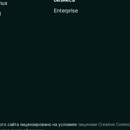
nux
Enterprise
l
ого сайта лицензировано на условиях
лицензии Creative Comm