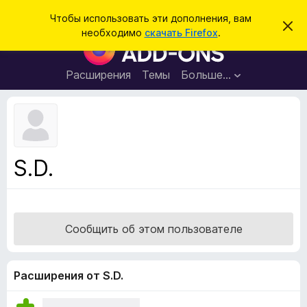
П
Войти
Чтобы использовать эти дополнения, вам
С
о
необходимо
скачать Firefox
.
к
Д
и
р
о
ы
с
т
п
Расширения
Темы
Больше…
к
ь
о
э
т
л
о
н
у
в
е
е
н
д
S.D.
о
и
м
я
л
е
д
н
л
и
Сообщить об этом пользователе
е
я
б
р
Расширения от S.D.
а
у