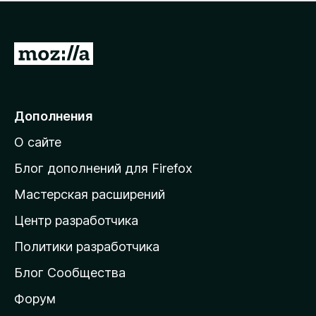
н
а
о
н
к
е
п
П
т
о
е
к
р
а
н
е
Дополнения
е
й
т
О сайте
т
и
Блог дополнений для Firefox
н
Мастерская расширений
а
Центр разработчика
д
о
Политики разработчика
м
Блог Сообщества
а
ш
Форум