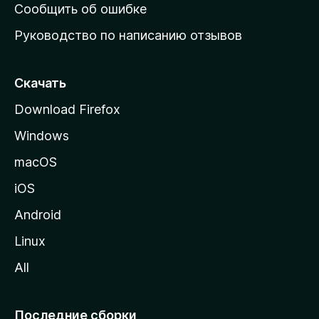
н
Сообщить об ошибке
ю
Руководство по написанию отзывов
ю
с
т
Скачать
р
Download Firefox
а
Windows
н
и
macOS
ц
iOS
у
M
Android
o
Linux
z
All
i
l
l
Последние сборки