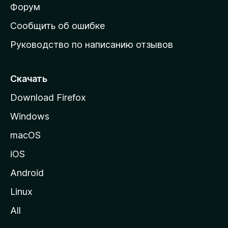
ш
Форум
н
Сообщить об ошибке
ю
Руководство по написанию отзывов
ю
с
т
Скачать
р
Download Firefox
а
Windows
н
и
macOS
ц
iOS
у
M
Android
o
Linux
z
All
i
l