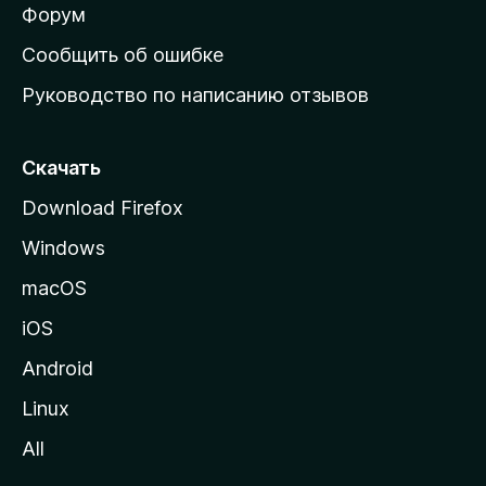
ш
Форум
н
Сообщить об ошибке
ю
Руководство по написанию отзывов
ю
с
т
Скачать
р
Download Firefox
а
Windows
н
и
macOS
ц
iOS
у
M
Android
o
Linux
z
All
i
l