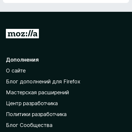
ц
о
е
к
н
а
о
н
к
е
п
П
т
о
е
к
р
а
н
е
Дополнения
е
й
т
О сайте
т
и
Блог дополнений для Firefox
н
Мастерская расширений
а
Центр разработчика
д
о
Политики разработчика
м
Блог Сообщества
а