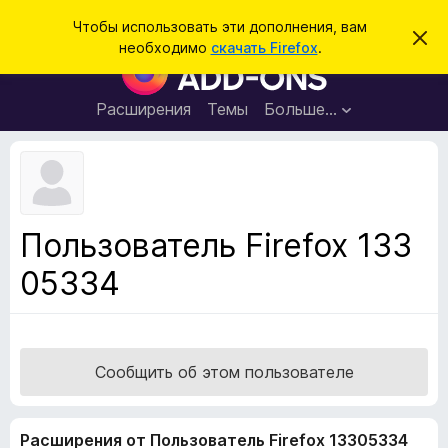
П
Войти
Чтобы использовать эти дополнения, вам
С
о
необходимо
скачать Firefox
.
к
Д
и
р
о
ы
с
т
п
Расширения
Темы
Больше…
к
ь
о
э
т
л
о
н
у
в
е
е
н
д
Пользователь Firefox 133
о
и
м
05334
я
л
е
д
н
л
и
е
я
б
Сообщить об этом пользователе
р
а
Расширения от Пользователь Firefox 13305334
у