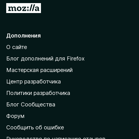
з
П
е
е
р
р
а
е
Дополнения
F
й
i
О сайте
т
r
и
e
Блог дополнений для Firefox
f
н
Мастерская расширений
o
а
x
Центр разработчика
д
о
Политики разработчика
м
Блог Сообщества
а
ш
Форум
н
Сообщить об ошибке
ю
Руководство по написанию отзывов