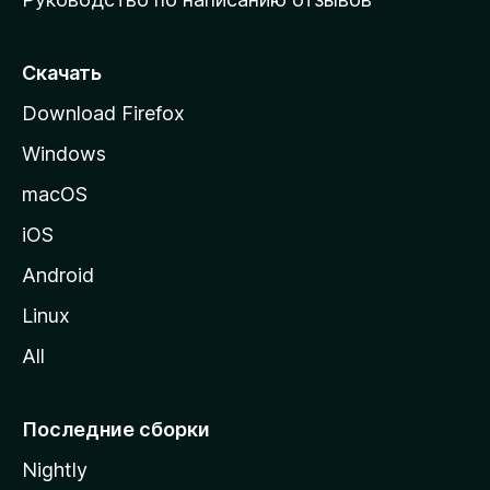
ю
с
т
Скачать
р
Download Firefox
а
Windows
н
и
macOS
ц
iOS
у
M
Android
o
Linux
z
All
i
l
l
Последние сборки
a
Nightly