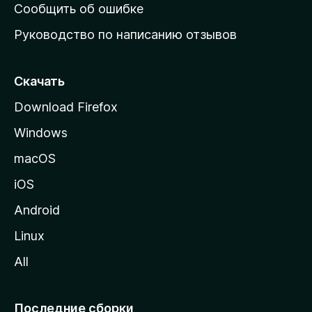
н
Сообщить об ошибке
ю
Руководство по написанию отзывов
ю
с
т
Скачать
р
Download Firefox
а
Windows
н
и
macOS
ц
iOS
у
M
Android
o
Linux
z
All
i
l
l
Последние сборки