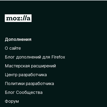
н
а
о
н
к
е
п
П
т
о
е
к
р
а
н
е
Дополнения
е
й
т
О сайте
т
и
Блог дополнений для Firefox
н
Мастерская расширений
а
Центр разработчика
д
о
Политики разработчика
м
Блог Сообщества
а
ш
Форум