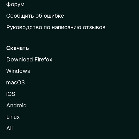
ш
Форум
н
Сообщить об ошибке
ю
Руководство по написанию отзывов
ю
с
т
Скачать
р
Download Firefox
а
Windows
н
и
macOS
ц
iOS
у
M
Android
o
Linux
z
All
i
l