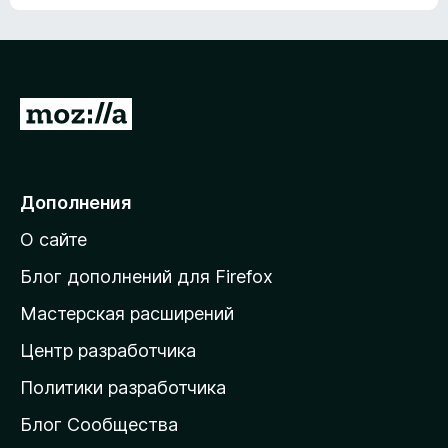
ц
о
е
к
н
а
о
н
к
е
п
П
т
о
е
к
р
а
н
е
Дополнения
е
й
т
О сайте
т
и
Блог дополнений для Firefox
н
Мастерская расширений
а
Центр разработчика
д
о
Политики разработчика
м
Блог Сообщества
а