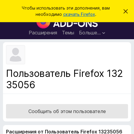
П
Войти
Чтобы использовать эти дополнения, вам
С
о
необходимо
скачать Firefox
.
к
Д
и
р
о
ы
с
т
п
Расширения
Темы
Больше…
к
ь
о
э
т
л
о
н
у
в
е
е
н
д
Пользователь Firefox 132
о
и
м
35056
я
л
е
д
н
л
и
е
я
б
Сообщить об этом пользователе
р
а
Расширения от Пользователь Firefox 13235056
у