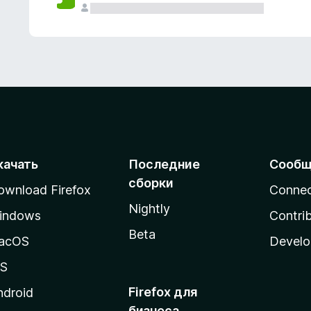
качать
Последние
Сообщ
сборки
ownload Firefox
Conne
Nightly
indows
Contri
Beta
acOS
Develo
OS
Firefox для
ndroid
бизнеса