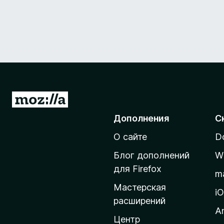
П
е
Дополнения
С
р
О сайте
D
е
й
Блог дополнений
W
т
для Firefox
m
и
Мастерская
н
i
расширений
а
A
д
Центр