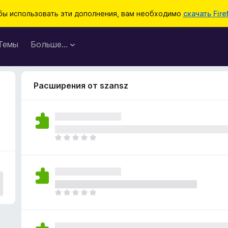
бы использовать эти дополнения, вам необходимо
скачать Fire
Темы
Больше…
Расширения от szansz
О
ц
е
н
о
к
О
п
ц
о
е
к
н