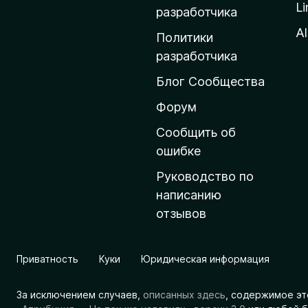
Li
о
разработчика
м
Al
Политики
а
разработчика
ш
Блог Сообщества
н
ю
Форум
ю
Сообщить об
с
ошибке
т
Руководство по
р
написанию
а
отзывов
н
и
ц
Приватность
Куки
Юридическая информация
у
M
За исключением случаев,
описанных здесь
, содержимое эт