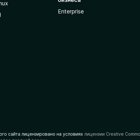
nux
Enterprise
l
ого сайта лицензировано на условиях
лицензии Creative Comm