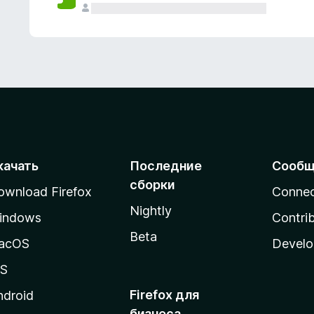
качать
Последние
Сообщ
сборки
ownload Firefox
Conne
Nightly
indows
Contri
Beta
acOS
Develo
OS
Firefox для
ndroid
бизнеса