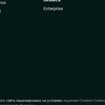
nux
Enterprise
l
ого сайта лицензировано на условиях
лицензии Creative Comm