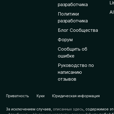
Li
о
разработчика
м
Al
Политики
а
разработчика
ш
Блог Сообщества
н
ю
Форум
ю
Сообщить об
с
ошибке
т
Руководство по
р
написанию
а
отзывов
н
и
ц
Приватность
Куки
Юридическая информация
у
M
За исключением случаев,
описанных здесь
, содержимое эт