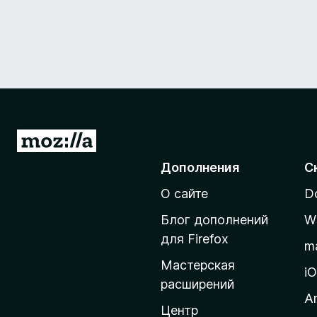
П
е
Дополнения
С
р
О сайте
D
е
й
Блог дополнений
W
т
для Firefox
m
и
Мастерская
н
i
расширений
а
A
д
Центр