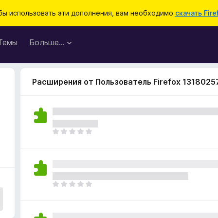
бы использовать эти дополнения, вам необходимо
скачать Fire
Темы
Больше…
Расширения от Пользователь Firefox 1318025
О
ц
е
н
о
к
О
п
ц
о
е
к
н