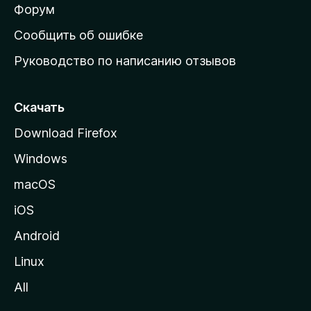
ш
Форум
н
Сообщить об ошибке
ю
Руководство по написанию отзывов
ю
с
т
Скачать
р
Download Firefox
а
Windows
н
и
macOS
ц
iOS
у
M
Android
o
Linux
z
All
i
l