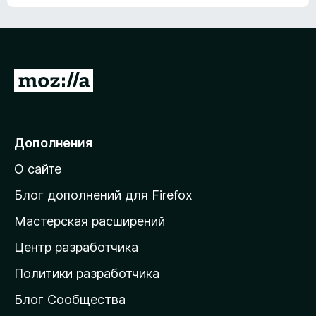
ц
о
е
к
н
а
о
н
к
е
п
П
т
о
е
к
р
а
н
е
Дополнения
е
й
т
О сайте
т
и
Блог дополнений для Firefox
н
Мастерская расширений
а
Центр разработчика
д
о
Политики разработчика
м
Блог Сообщества
а