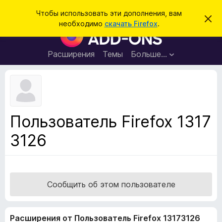
П
Войти
Чтобы использовать эти дополнения, вам
С
о
необходимо
скачать Firefox
.
к
Д
и
р
о
ы
с
т
п
Расширения
Темы
Больше…
к
ь
о
э
т
л
о
н
у
в
е
е
н
д
Пользователь Firefox 1317
о
и
м
3126
я
л
е
д
н
л
и
е
я
б
Сообщить об этом пользователе
р
а
Расширения от Пользователь Firefox 13173126
у