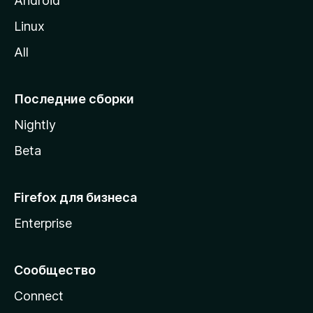
Android
o
Linux
z
All
i
l
l
Последние сборки
a
Nightly
Beta
Firefox для бизнеса
Enterprise
Сообщество
Connect