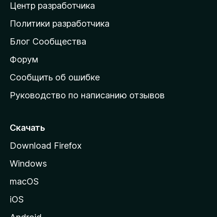
Центр разработчика
д
о
Политики разработчика
м
Блог Сообщества
а
ш
Форум
н
Сообщить об ошибке
ю
Руководство по написанию отзывов
ю
с
т
Скачать
р
Download Firefox
а
Windows
н
и
macOS
ц
iOS
у
M