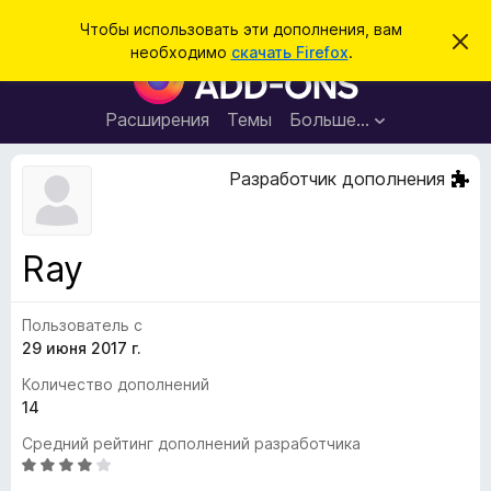
П
Войти
Чтобы использовать эти дополнения, вам
С
о
необходимо
скачать Firefox
.
к
Д
и
р
о
ы
с
т
п
Расширения
Темы
Больше…
к
ь
о
э
т
л
Разработчик дополнения
о
н
у
в
е
е
н
д
Ray
о
и
м
я
л
е
Пользователь с
д
н
29 июня 2017 г.
л
и
е
я
Количество дополнений
б
14
р
Средний рейтинг дополнений разработчика
а
О
у
ц