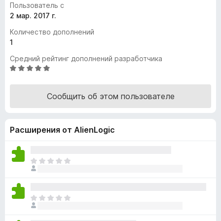
Пользователь с
з
2 мар. 2017 г.
е
Количество дополнений
р
1
а
F
Средний рейтинг дополнений разработчика
i
О
ц
r
е
e
Сообщить об этом пользователе
н
f
е
o
н
x
Расширения от AlienLogic
о
н
а
5
О
и
ц
з
е
5
н
О
о
ц
к
е