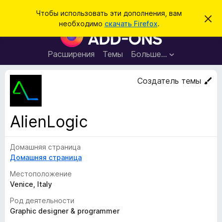
П
Войти
Чтобы использовать эти дополнения, вам
С
о
необходимо
скачать Firefox
.
к
Д
и
р
о
ы
с
т
п
Расширения
Темы
Больше…
к
ь
о
э
т
л
Создатель темы
о
н
у
в
е
е
н
д
AlienLogic
о
и
м
я
л
е
Домашняя страница
д
н
Домашняя страница
л
и
е
я
Местоположение
б
Venice, Italy
р
Род деятельности
а
Graphic designer & programmer
у