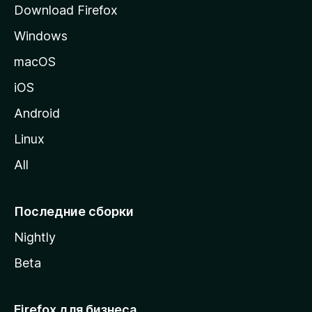
Download Firefox
а
Windows
н
и
macOS
ц
iOS
у
M
Android
o
Linux
z
All
i
l
l
Последние сборки
a
Nightly
Beta
Firefox для бизнеса