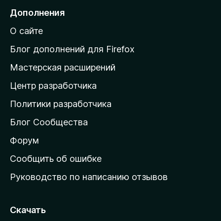
н
е
Дополнения
е
й
т
О сайте
т
и
Блог дополнений для Firefox
н
Мастерская расширений
а
Центр разработчика
д
о
Политики разработчика
м
Блог Сообщества
а
ш
Форум
н
Сообщить об ошибке
ю
Руководство по написанию отзывов
ю
с
т
Скачать
р