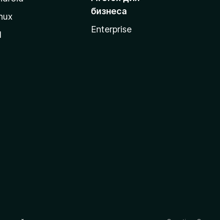
бизнеса
nux
Enterprise
l