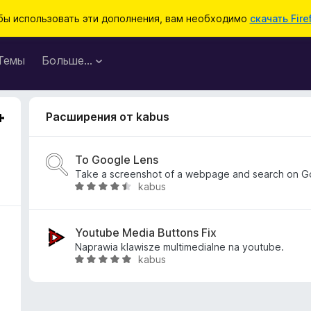
бы использовать эти дополнения, вам необходимо
скачать Fire
Темы
Больше…
Расширения от kabus
To Google Lens
Take a screenshot of a webpage and search on G
kabus
О
ц
е
н
Youtube Media Buttons Fix
е
Naprawia klawisze multimedialne na youtube.
kabus
н
О
о
ц
н
е
а
н