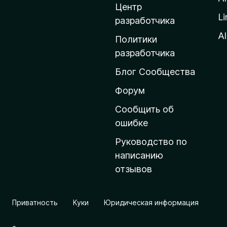
д
Центр
Li
о
разработчика
м
Al
Политики
а
разработчика
ш
Блог Сообщества
н
ю
Форум
ю
Сообщить об
с
ошибке
т
Руководство по
р
написанию
а
отзывов
н
и
ц
Приватность
Куки
Юридическая информация
у
M