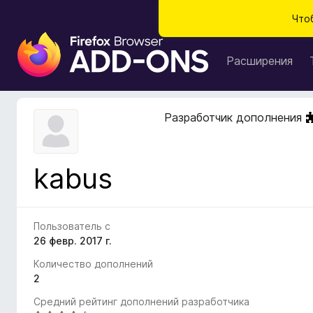
Что
Д
о
Расширения
п
о
л
Разработчик дополнения
н
е
н
kabus
и
я
д
л
Пользователь с
я
26 февр. 2017 г.
б
Количество дополнений
р
2
а
Средний рейтинг дополнений разработчика
у