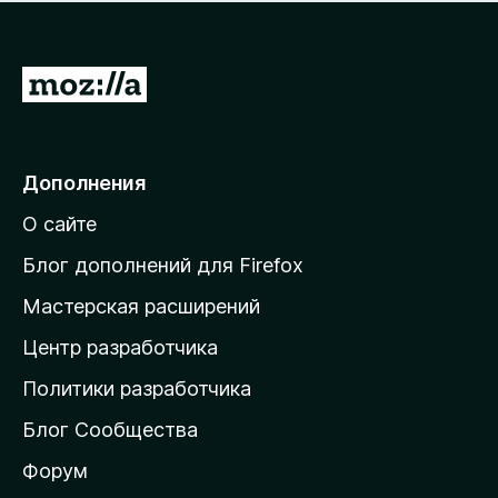
н
а
о
н
к
е
п
П
т
о
е
к
р
а
н
е
Дополнения
е
й
т
О сайте
т
и
Блог дополнений для Firefox
н
Мастерская расширений
а
Центр разработчика
д
о
Политики разработчика
м
Блог Сообщества
а
ш
Форум