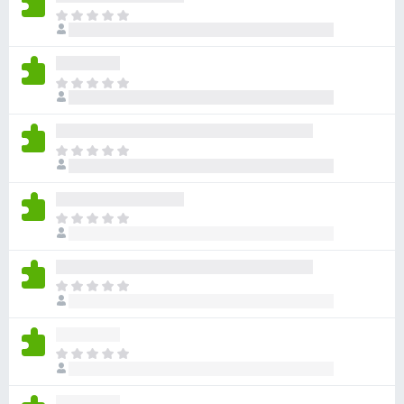
з
О
ц
е
е
р
н
а
О
о
F
ц
к
е
i
п
н
r
о
О
о
e
к
ц
к
а
f
е
п
н
н
o
о
О
е
о
x
к
ц
т
к
а
е
п
н
н
о
О
е
о
к
ц
т
к
а
е
п
н
н
о
О
е
о
к
ц
т
к
а
е
п