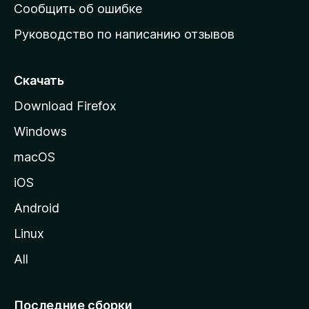
н
Сообщить об ошибке
ю
Руководство по написанию отзывов
ю
с
т
Скачать
р
Download Firefox
а
Windows
н
и
macOS
ц
iOS
у
M
Android
o
Linux
z
All
i
l
l
Последние сборки