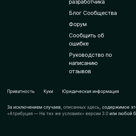
разработчика
ш
Блог Сообщества
н
ю
Форум
ю
Сообщить об
с
ошибке
т
Руководство по
р
написанию
а
отзывов
н
и
ц
Приватность
Куки
Юридическая информация
у
M
За исключением случаев,
описанных здесь
, содержимое эт
o
«Атрибуция — На тех же условиях» версии 3.0
или любой б
z
i