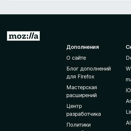
з
е
р
а
F
П
i
е
Дополнения
С
r
р
e
О сайте
D
е
f
й
o
Блог дополнений
W
т
x
для Firefox
m
и
Мастерская
н
i
расширений
а
A
д
Центр
Li
о
разработчика
м
Al
Политики
а