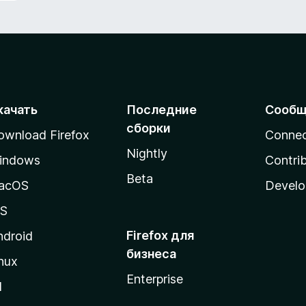
качать
Последние
Сообщ
сборки
ownload Firefox
Conne
Nightly
indows
Contri
Beta
acOS
Develo
OS
Firefox для
ndroid
бизнеса
nux
Enterprise
l