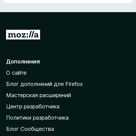
ц
о
е
к
н
а
о
н
к
е
п
П
т
о
е
к
р
а
н
е
Дополнения
е
й
т
О сайте
т
и
Блог дополнений для Firefox
н
Мастерская расширений
а
Центр разработчика
д
о
Политики разработчика
м
Блог Сообщества
а