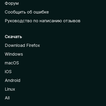
ш
Форум
н
Сообщить об ошибке
ю
Руководство по написанию отзывов
ю
с
т
Скачать
р
Download Firefox
а
Windows
н
и
macOS
ц
iOS
у
M
Android
o
Linux
z
All
i
l