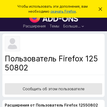
П
Войти
Чтобы использовать эти дополнения, вам
С
о
необходимо
скачать Firefox
.
к
Д
и
р
о
ы
с
т
п
Расширения
Темы
Больше…
к
ь
о
э
т
л
о
н
у
в
е
е
н
д
Пользователь Firefox 125
о
и
м
50802
я
л
е
д
н
л
и
е
я
б
Сообщить об этом пользователе
р
а
Расширения от Пользователь Firefox 12550802
у