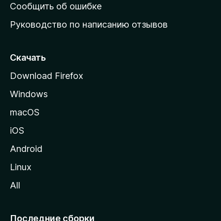
н
Сообщить об ошибке
ю
Руководство по написанию отзывов
ю
с
т
Скачать
р
Download Firefox
а
Windows
н
и
macOS
ц
iOS
у
M
Android
o
Linux
z
All
i
l
l
Последние сборки