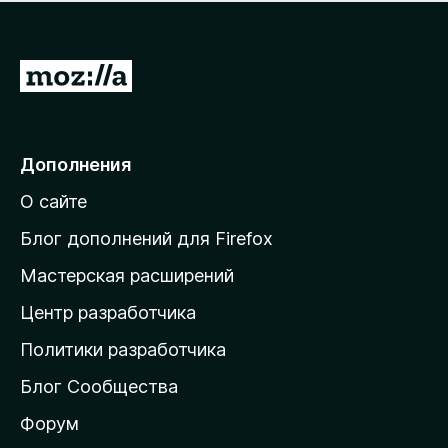
н
а
о
н
к
е
п
П
т
о
е
к
р
а
н
е
Дополнения
е
й
т
О сайте
т
и
Блог дополнений для Firefox
н
Мастерская расширений
а
Центр разработчика
д
о
Политики разработчика
м
Блог Сообщества
а
ш
Форум