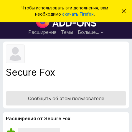
П
Войти
Чтобы использовать эти дополнения, вам
С
о
необходимо
скачать Firefox
.
к
Д
и
р
о
ы
с
т
п
Расширения
Темы
Больше…
к
ь
о
э
т
л
о
н
у
в
е
е
н
д
Secure Fox
о
и
м
я
л
е
д
н
л
и
Сообщить об этом пользователе
е
я
б
р
Расширения от Secure Fox
а
у