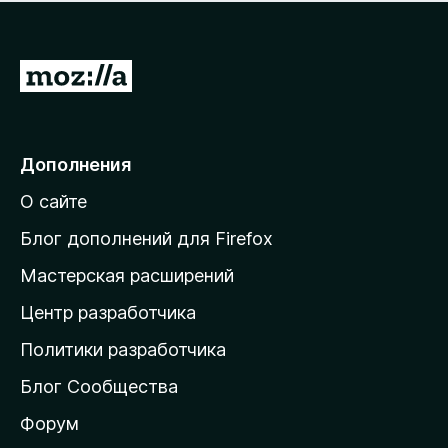
н
а
о
н
к
е
п
П
т
о
е
к
р
а
н
е
Дополнения
е
й
т
О сайте
т
и
Блог дополнений для Firefox
н
Мастерская расширений
а
Центр разработчика
д
о
Политики разработчика
м
Блог Сообщества
а
ш
Форум