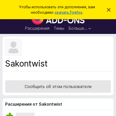
П
Войти
Чтобы использовать эти дополнения, вам
С
о
необходимо
скачать Firefox
.
к
Д
и
р
о
ы
с
т
п
Расширения
Темы
Больше…
к
ь
о
э
т
л
о
н
у
в
е
е
н
д
Sakontwist
о
и
м
я
л
е
д
н
л
и
Сообщить об этом пользователе
е
я
б
р
Расширения от Sakontwist
а
у