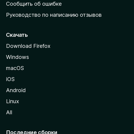
н
Сообщить об ошибке
ю
Руководство по написанию отзывов
ю
с
т
Скачать
р
Download Firefox
а
Windows
н
и
macOS
ц
iOS
у
M
Android
o
Linux
z
All
i
l
l
Последние сборки