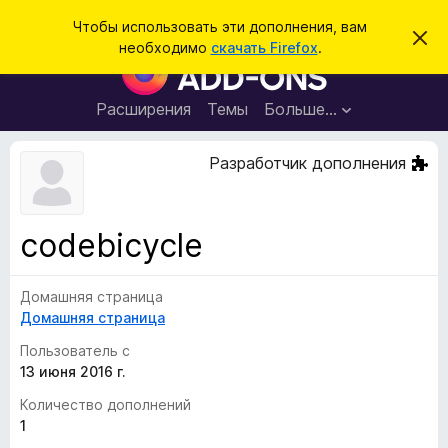
П
Войти
Чтобы использовать эти дополнения, вам
С
о
необходимо
скачать Firefox
.
к
Д
и
р
о
ы
с
т
п
Расширения
Темы
Больше…
к
ь
о
э
т
л
Разработчик дополнения
о
н
у
в
е
е
н
д
codebicycle
о
и
м
я
л
е
Домашняя страница
д
н
Домашняя страница
л
и
е
я
Пользователь с
б
13 июня 2016 г.
р
Количество дополнений
а
1
у