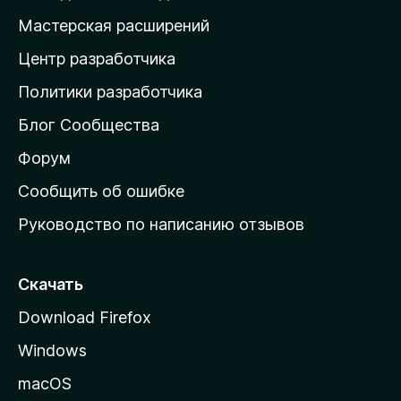
н
Мастерская расширений
а
Центр разработчика
д
о
Политики разработчика
м
Блог Сообщества
а
ш
Форум
н
Сообщить об ошибке
ю
Руководство по написанию отзывов
ю
с
т
Скачать
р
Download Firefox
а
Windows
н
и
macOS
ц