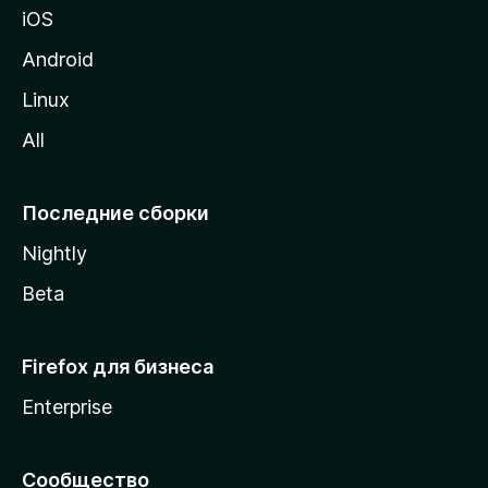
iOS
у
M
Android
o
Linux
z
All
i
l
l
Последние сборки
a
Nightly
Beta
Firefox для бизнеса
Enterprise
Сообщество