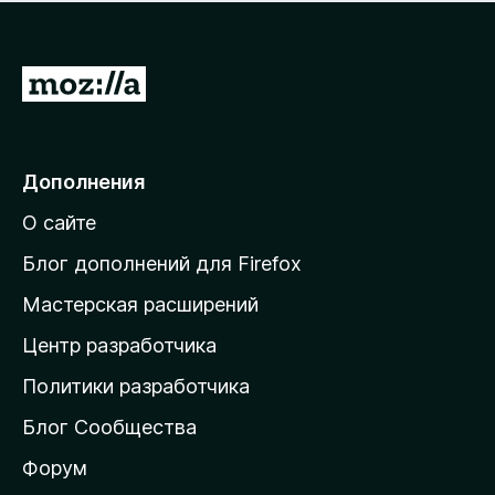
н
а
о
н
к
е
п
П
т
о
е
к
р
а
н
е
Дополнения
е
й
т
О сайте
т
и
Блог дополнений для Firefox
н
Мастерская расширений
а
Центр разработчика
д
о
Политики разработчика
м
Блог Сообщества
а
ш
Форум