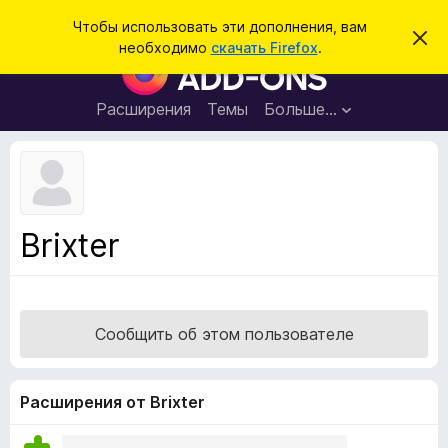
П
Войти
Чтобы использовать эти дополнения, вам
С
о
необходимо
скачать Firefox
.
к
Д
и
р
о
ы
с
т
п
Расширения
Темы
Больше…
к
ь
о
э
т
л
о
н
у
в
е
е
н
д
Brixter
о
и
м
я
л
е
д
н
л
и
Сообщить об этом пользователе
е
я
б
р
Расширения от Brixter
а
у