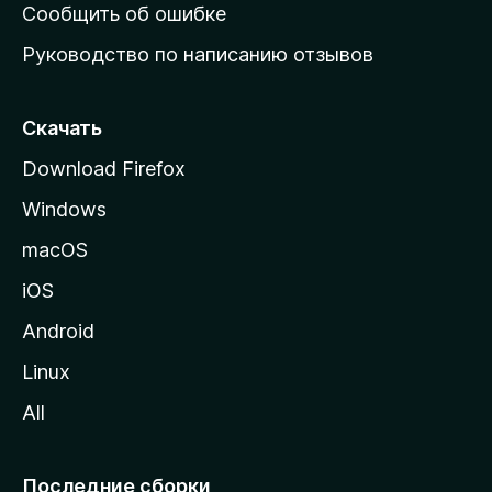
н
Сообщить об ошибке
ю
Руководство по написанию отзывов
ю
с
т
Скачать
р
Download Firefox
а
Windows
н
и
macOS
ц
iOS
у
M
Android
o
Linux
z
All
i
l
l
Последние сборки