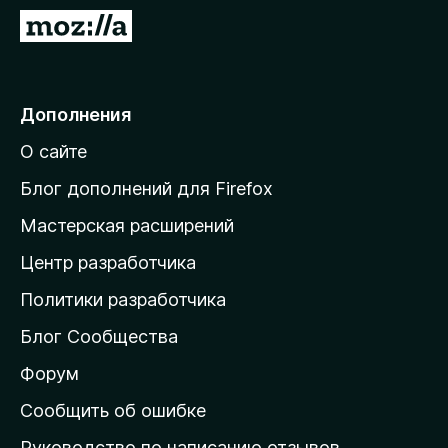
з
П
е
е
р
р
а
е
Дополнения
F
й
i
О сайте
т
r
и
e
Блог дополнений для Firefox
f
н
Мастерская расширений
o
а
x
Центр разработчика
д
о
Политики разработчика
м
Блог Сообщества
а
ш
Форум
н
Сообщить об ошибке
ю
Руководство по написанию отзывов