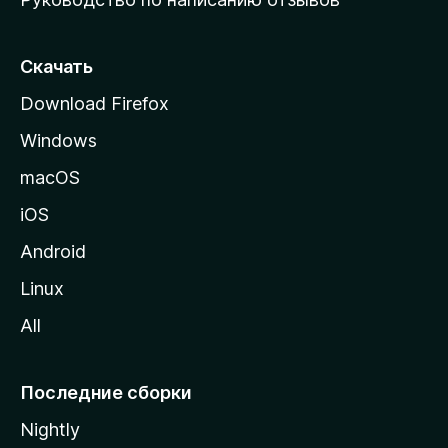
ю
с
т
Скачать
р
Download Firefox
а
Windows
н
и
macOS
ц
iOS
у
M
Android
o
Linux
z
All
i
l
l
Последние сборки
a
Nightly