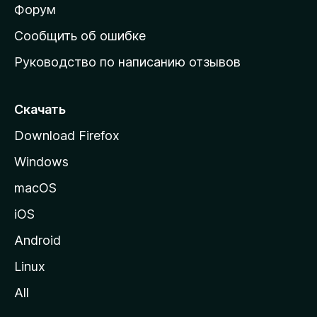
ш
Форум
н
Сообщить об ошибке
ю
Руководство по написанию отзывов
ю
с
т
Скачать
р
Download Firefox
а
Windows
н
и
macOS
ц
iOS
у
M
Android
o
Linux
z
All
i
l