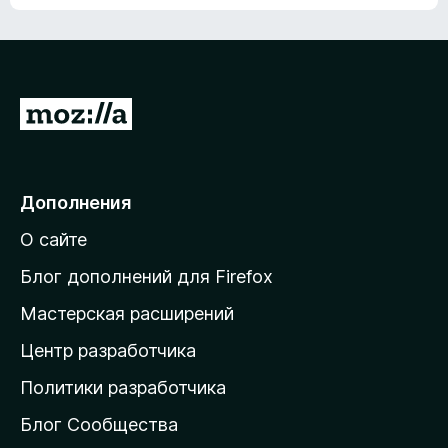
ц
о
е
к
н
а
о
н
к
е
п
П
т
о
е
к
р
а
н
е
Дополнения
е
й
т
О сайте
т
и
Блог дополнений для Firefox
н
Мастерская расширений
а
Центр разработчика
д
о
Политики разработчика
м
Блог Сообщества
а