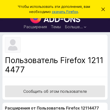
П
Войти
Чтобы использовать эти дополнения, вам
С
о
необходимо
скачать Firefox
.
к
Д
и
р
о
ы
с
т
п
Расширения
Темы
Больше…
к
ь
о
э
т
л
о
н
у
в
е
е
н
д
Пользователь Firefox 1211
о
и
м
4477
я
л
е
д
н
л
и
е
я
б
Сообщить об этом пользователе
р
а
Расширения от Пользователь Firefox 12114477
у