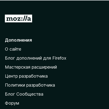
н
а
о
н
к
е
п
П
т
о
е
к
р
а
н
е
Дополнения
е
й
т
О сайте
т
и
Блог дополнений для Firefox
н
Мастерская расширений
а
Центр разработчика
д
о
Политики разработчика
м
Блог Сообщества
а
ш
Форум