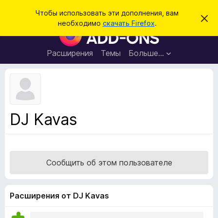
П
Войти
Чтобы использовать эти дополнения, вам
С
о
необходимо
скачать Firefox
.
к
Д
и
р
о
ы
с
т
п
Расширения
Темы
Больше…
к
ь
о
э
т
л
о
н
у
в
е
е
н
д
DJ Kavas
о
и
м
я
л
е
д
н
л
и
Сообщить об этом пользователе
е
я
б
р
Расширения от DJ Kavas
а
у