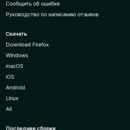
н
Сообщить об ошибке
ю
Руководство по написанию отзывов
ю
с
т
Скачать
р
Download Firefox
а
Windows
н
и
macOS
ц
iOS
у
M
Android
o
Linux
z
All
i
l
l
Последние сборки