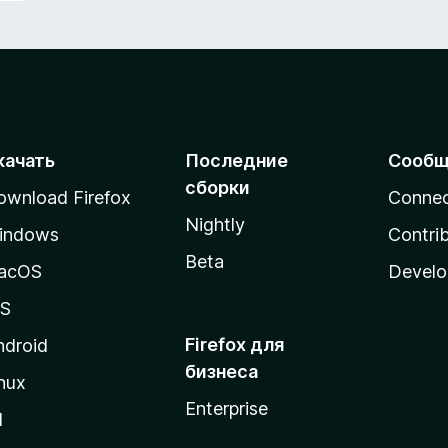
качать
Последние
Сообщ
сборки
ownload Firefox
Conne
Nightly
indows
Contri
Beta
acOS
Develo
OS
Firefox для
ndroid
бизнеса
nux
Enterprise
l