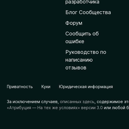
разработчика
ш
Блог Сообщества
н
ю
Форум
ю
Сообщить об
с
ошибке
т
Руководство по
р
написанию
а
отзывов
н
и
ц
Приватность
Куки
Юридическая информация
у
M
За исключением случаев,
описанных здесь
, содержимое эт
o
«Атрибуция — На тех же условиях» версии 3.0
или любой б
z
i