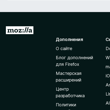
з
е
р
а
F
П
i
е
Дополнения
С
r
р
e
О сайте
D
е
f
й
o
Блог дополнений
W
т
x
для Firefox
m
и
Мастерская
н
i
расширений
а
A
д
Центр
Li
о
разработчика
м
Al
Политики
а