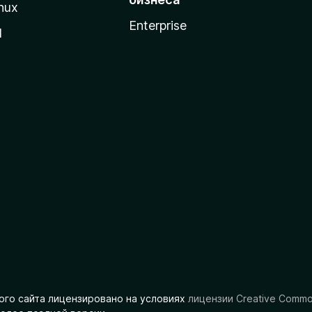
nux
Enterprise
l
ого сайта лицензировано на условиях
лицензии Creative Comm