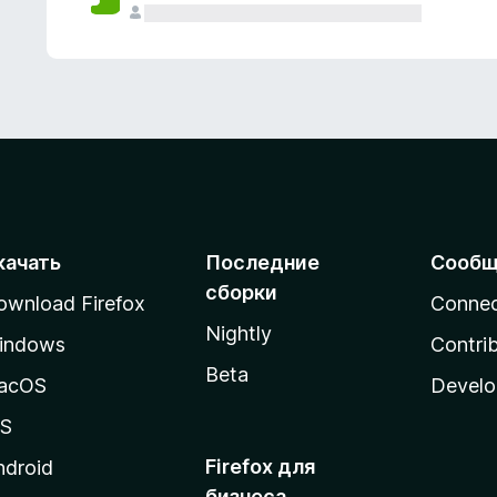
качать
Последние
Сообщ
сборки
ownload Firefox
Conne
Nightly
indows
Contri
Beta
acOS
Develo
OS
Firefox для
ndroid
бизнеса