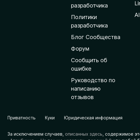
Li
о
разработчика
м
Al
Политики
а
разработчика
ш
Блог Сообщества
н
ю
Форум
ю
Сообщить об
с
ошибке
т
Руководство по
р
написанию
а
отзывов
н
и
ц
Приватность
Куки
Юридическая информация
у
M
За исключением случаев,
описанных здесь
, содержимое эт