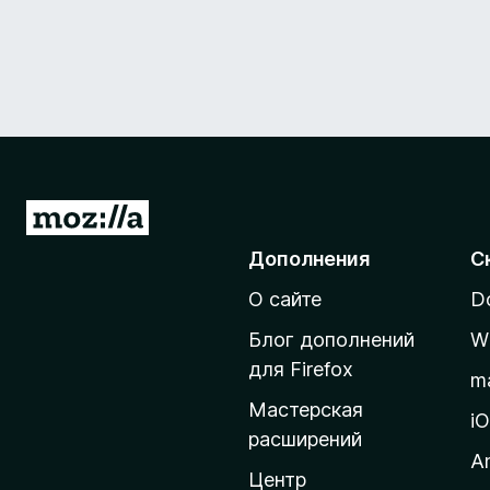
П
е
Дополнения
С
р
О сайте
D
е
й
Блог дополнений
W
т
для Firefox
m
и
Мастерская
н
i
расширений
а
A
д
Центр