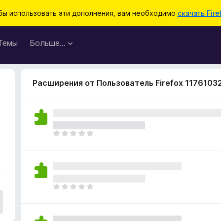
бы использовать эти дополнения, вам необходимо
скачать Fire
Темы
Больше…
Расширения от Пользователь Firefox 1176103
О
ц
е
н
о
к
О
п
ц
о
е
к
н