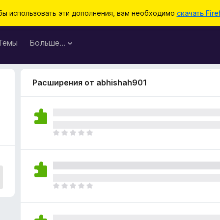
бы использовать эти дополнения, вам необходимо
скачать Fire
Темы
Больше…
Расширения от abhishah901
О
ц
е
н
о
к
О
п
ц
о
е
к
н