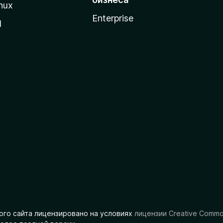
nux
Enterprise
l
ого сайта лицензировано на условиях
лицензии Creative Comm