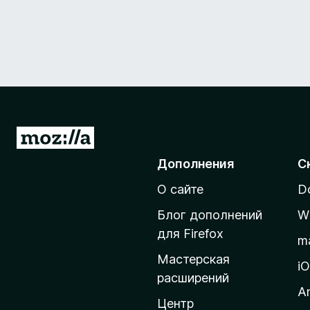
П
е
Дополнения
С
р
О сайте
D
е
й
Блог дополнений
W
т
для Firefox
m
и
Мастерская
н
i
расширений
а
A
д
Центр