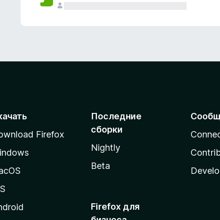
качать
Последние
Сообщ
сборки
ownload Firefox
Conne
Nightly
indows
Contri
Beta
acOS
Develo
OS
Firefox для
ndroid
бизнеса