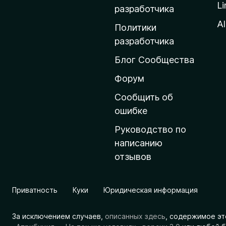
Li
о
разработчика
м
Al
Политики
а
разработчика
ш
Блог Сообщества
н
ю
Форум
ю
Сообщить об
с
ошибке
т
Руководство по
р
написанию
а
отзывов
н
и
ц
Приватность
Куки
Юридическая информация
у
M
За исключением случаев,
описанных здесь
, содержимое эт