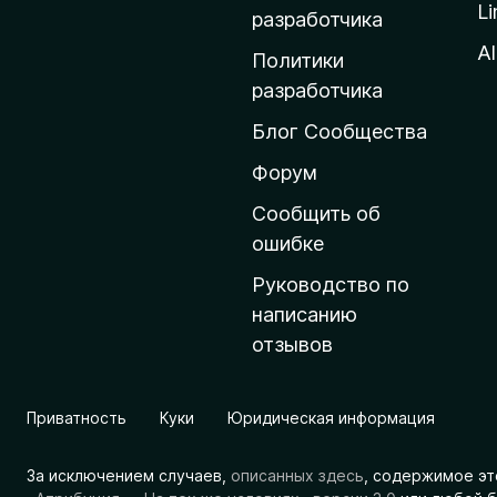
Li
о
разработчика
м
Al
Политики
а
разработчика
ш
Блог Сообщества
н
ю
Форум
ю
Сообщить об
с
ошибке
т
Руководство по
р
написанию
а
отзывов
н
и
ц
Приватность
Куки
Юридическая информация
у
M
За исключением случаев,
описанных здесь
, содержимое эт