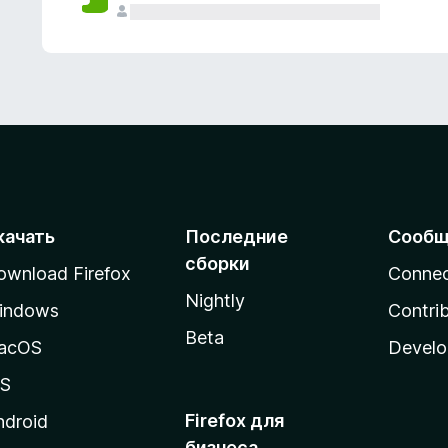
качать
Последние
Сообщ
сборки
ownload Firefox
Conne
Nightly
indows
Contri
Beta
acOS
Develo
OS
Firefox для
ndroid
бизнеса