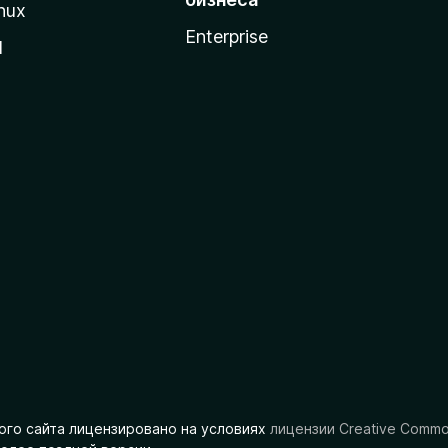
nux
Enterprise
l
ого сайта лицензировано на условиях
лицензии Creative Comm