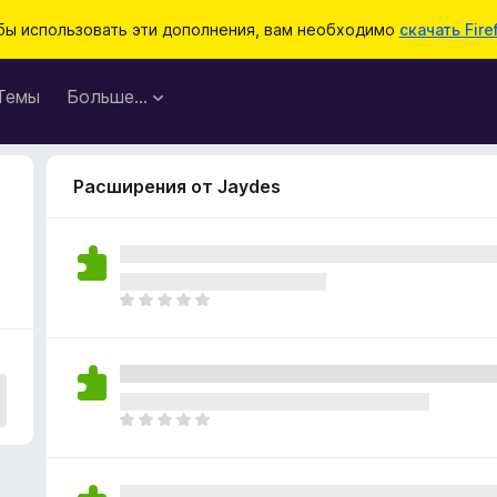
бы использовать эти дополнения, вам необходимо
скачать Fire
Темы
Больше…
Расширения от Jaydes
О
ц
е
н
о
к
О
п
ц
о
е
к
н