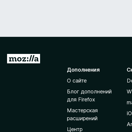
П
е
Дополнения
С
р
О сайте
D
е
й
Блог дополнений
W
т
для Firefox
m
и
Мастерская
н
i
расширений
а
A
д
Центр