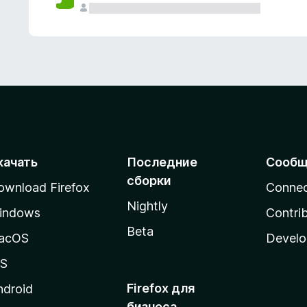
качать
Последние
Сообщ
сборки
ownload Firefox
Conne
Nightly
indows
Contri
Beta
acOS
Develo
OS
Firefox для
ndroid
бизнеса