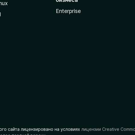
nux
Enterprise
l
ого сайта лицензировано на условиях
лицензии Creative Comm