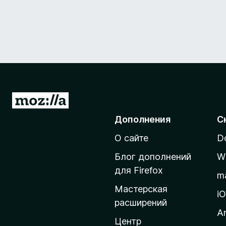
П
е
Дополнения
С
р
О сайте
D
е
й
Блог дополнений
W
т
для Firefox
m
и
Мастерская
н
i
расширений
а
A
д
Центр