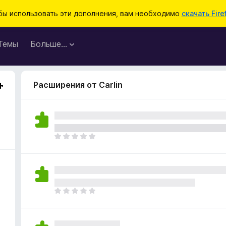
бы использовать эти дополнения, вам необходимо
скачать Fire
Темы
Больше…
Расширения от Carlin
О
ц
е
н
о
к
О
п
ц
о
е
к
н