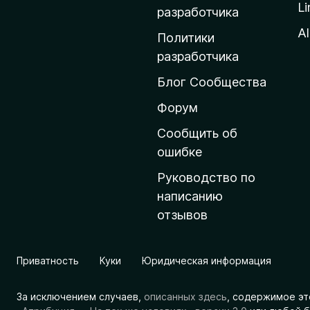
Li
о
разработчика
м
Al
Политики
а
разработчика
ш
Блог Сообщества
н
ю
Форум
ю
Сообщить об
с
ошибке
т
Руководство по
р
написанию
а
отзывов
н
и
ц
Приватность
Куки
Юридическая информация
у
M
За исключением случаев,
описанных здесь
, содержимое эт