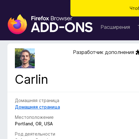
Что
Д
о
Расширения
п
о
л
Разработчик дополнения
н
е
н
Carlin
и
я
д
л
Домашняя страница
я
Домашняя страница
б
Местоположение
р
Portland, OR, USA
а
Род деятельности
у