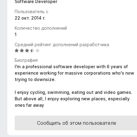
Software Developer
з
Пользователь с
е
22 окт. 2014 г.
р
а
Количество дополнений
F
1
i
Средний рейтинг дополнений разработчика
r
О
e
ц
Биография
f
е
I'm a professional software developer with 6 years of
н
o
experience working for massive corporations who's now
е
x
trying to downsize.
н
о
I enjoy cycling, swimming, eating out and video games.
н
But above all, I enjoy exploring new places, especially
а
ones far away
3
,
4
Сообщить об этом пользователе
и
з