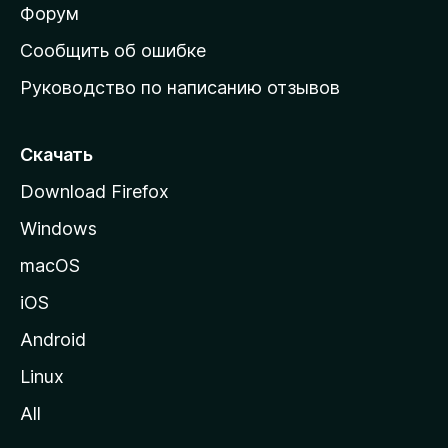
ш
Форум
н
Сообщить об ошибке
ю
Руководство по написанию отзывов
ю
с
т
Скачать
р
Download Firefox
а
Windows
н
и
macOS
ц
iOS
у
M
Android
o
Linux
z
All
i
l