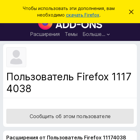
П
Войти
Чтобы использовать эти дополнения, вам
С
о
необходимо
скачать Firefox
.
к
Д
и
р
о
ы
с
т
п
Расширения
Темы
Больше…
к
ь
о
э
т
л
о
н
у
в
е
е
н
д
Пользователь Firefox 1117
о
и
м
4038
я
л
е
д
н
л
и
е
я
б
Сообщить об этом пользователе
р
а
Расширения от Пользователь Firefox 11174038
у