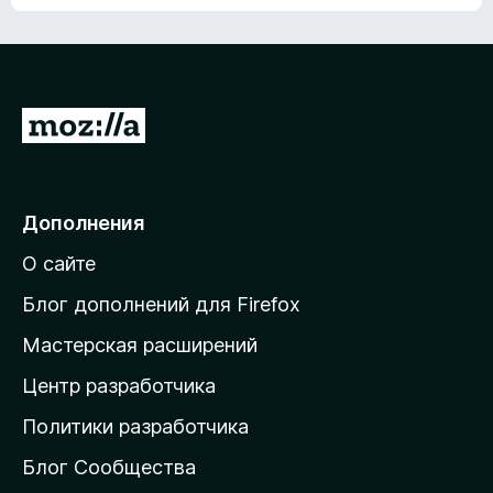
ц
о
е
к
н
а
о
н
к
е
п
П
т
о
е
к
р
а
н
е
Дополнения
е
й
т
О сайте
т
и
Блог дополнений для Firefox
н
Мастерская расширений
а
Центр разработчика
д
о
Политики разработчика
м
Блог Сообщества
а