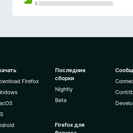
качать
Последние
Сообщ
сборки
ownload Firefox
Conne
Nightly
indows
Contri
Beta
acOS
Develo
OS
Firefox для
ndroid
бизнеса