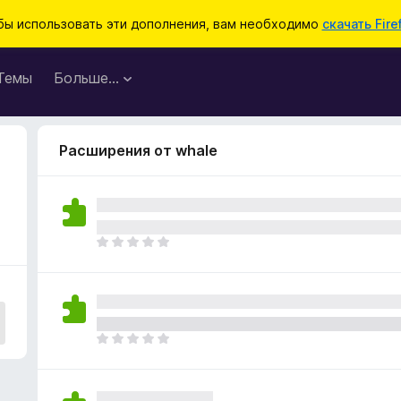
бы использовать эти дополнения, вам необходимо
скачать Fire
Темы
Больше…
Расширения от whale
О
ц
е
н
о
к
О
п
ц
о
е
к
н