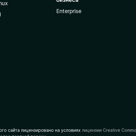
nux
Enterprise
l
ого сайта лицензировано на условиях
лицензии Creative Comm