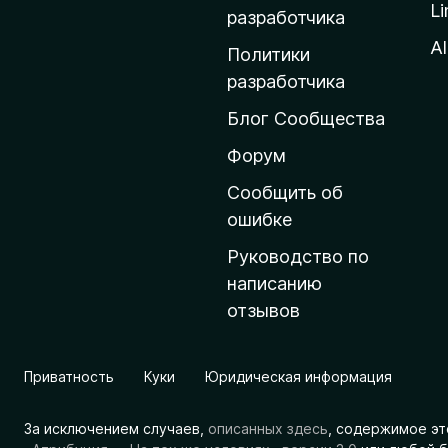
Li
о
разработчика
м
Al
Политики
а
разработчика
ш
Блог Сообщества
н
ю
Форум
ю
Сообщить об
с
ошибке
т
Руководство по
р
написанию
а
отзывов
н
и
ц
Приватность
Куки
Юридическая информация
у
M
За исключением случаев,
описанных здесь
, содержимое эт