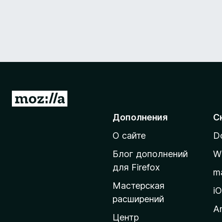
П
е
Дополнения
С
р
О сайте
D
е
й
Блог дополнений
W
т
для Firefox
m
и
Мастерская
н
i
расширений
а
A
д
Центр