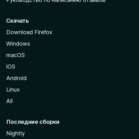
ю
с
т
Скачать
р
Download Firefox
а
Windows
н
и
macOS
ц
iOS
у
M
Android
o
Linux
z
All
i
l
l
Последние сборки
a
Nightly