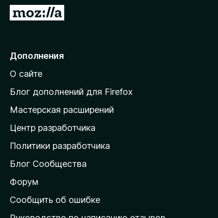
з
П
е
е
р
р
а
е
Дополнения
F
й
i
О сайте
т
r
и
e
Блог дополнений для Firefox
f
н
Мастерская расширений
o
а
x
Центр разработчика
д
о
Политики разработчика
м
Блог Сообщества
а
ш
Форум
н
Сообщить об ошибке
ю
Руководство по написанию отзывов