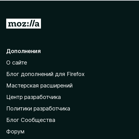
н
а
о
н
к
е
п
П
т
о
е
к
р
а
н
е
Дополнения
е
й
т
О сайте
т
и
Блог дополнений для Firefox
н
Мастерская расширений
а
Центр разработчика
д
о
Политики разработчика
м
Блог Сообщества
а
ш
Форум