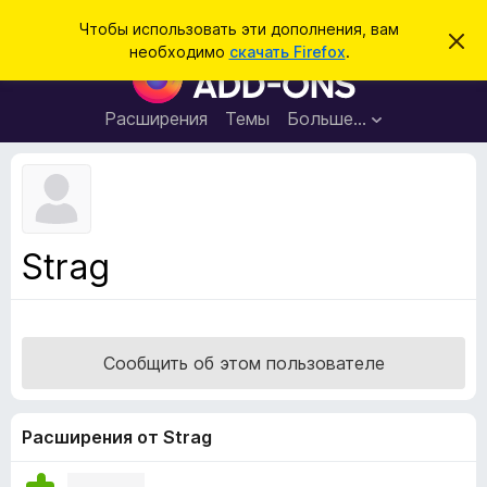
П
Войти
Чтобы использовать эти дополнения, вам
С
о
необходимо
скачать Firefox
.
к
Д
и
р
о
ы
с
т
п
Расширения
Темы
Больше…
к
ь
о
э
т
л
о
н
у
в
е
е
н
д
Strag
о
и
м
я
л
е
д
н
л
и
Сообщить об этом пользователе
е
я
б
р
Расширения от Strag
а
у