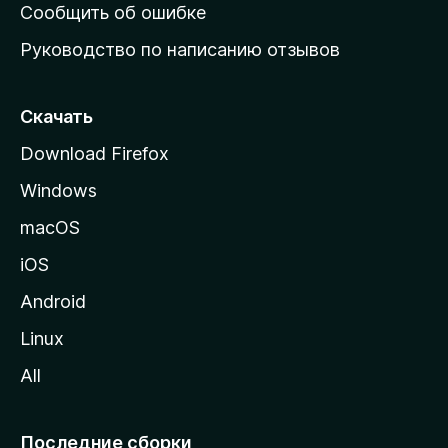
н
Сообщить об ошибке
ю
Руководство по написанию отзывов
ю
с
т
Скачать
р
Download Firefox
а
Windows
н
и
macOS
ц
iOS
у
M
Android
o
Linux
z
All
i
l
l
Последние сборки