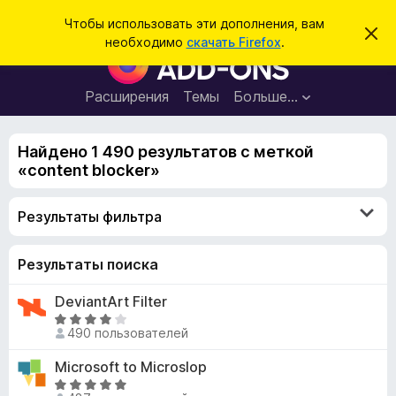
П
Войти
Чтобы использовать эти дополнения, вам
С
о
необходимо
скачать Firefox
.
к
Д
и
р
о
ы
с
т
п
Расширения
Темы
Больше…
к
ь
о
э
т
л
о
Найдено 1 490 результатов с меткой
н
у
«content blocker»
в
е
е
н
д
Результаты фильтра
о
и
м
я
л
е
д
Результаты поиска
н
л
и
DeviantArt Filter
е
я
О
б
490 пользователей
ц
р
е
Microsoft to Microslop
а
н
О
у
е