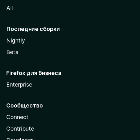
z
All
i
l
l
Последние сборки
a
Nightly
Beta
Firefox для бизнеса
Enterprise
Сообщество
Connect
Contribute