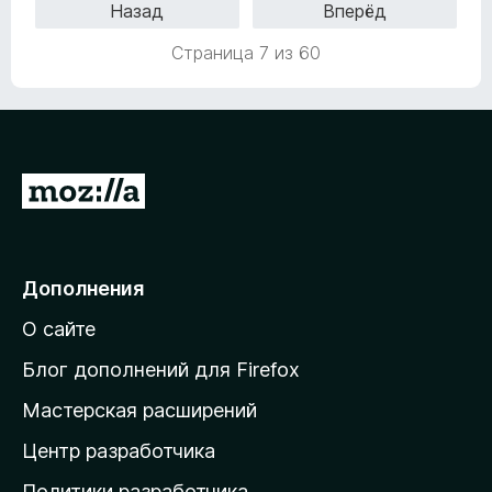
н
Назад
Вперёд
8
н
е
и
а
н
Страница 7 из 60
з
4
о
5
,
н
8
а
и
4
з
,
5
П
5
и
е
з
р
5
е
Дополнения
й
О сайте
т
и
Блог дополнений для Firefox
н
Мастерская расширений
а
Центр разработчика
д
о
Политики разработчика