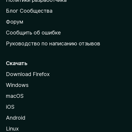
м
Блог Сообщества
а
ш
Форум
н
Сообщить об ошибке
ю
Руководство по написанию отзывов
ю
с
т
Скачать
р
Download Firefox
а
Windows
н
и
macOS
ц
iOS
у
M
Android
o
Linux