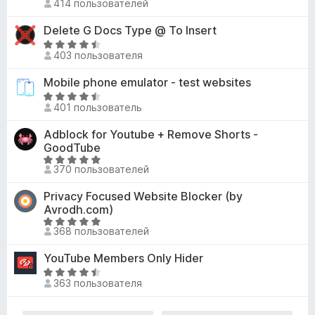
2
е
414 пользователей
а
ц
и
н
5
е
Delete G Docs Type @ To Insert
з
о
и
н
5
н
О
з
е
403 пользователя
а
ц
5
н
4
е
Mobile phone emulator - test websites
о
и
н
н
О
з
е
401 пользователь
а
ц
5
н
4
е
Adblock for Youtube + Remove Shorts -
о
,
н
GoodTube
н
2
е
О
а
370 пользователей
и
н
ц
4
з
о
е
,
Privacy Focused Website Blocker (by
5
н
н
3
Avrodh.com)
а
е
и
О
4
368 пользователей
н
з
ц
,
о
5
е
YouTube Members Only Hider
7
н
н
О
и
а
е
363 пользователя
ц
з
4
н
е
5
,
о