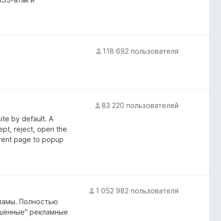
118 692 пользователя
83 220 пользователей
ite by default. A
ept, reject, open the
rrent page to popup
1 052 982 пользователя
ламы. Полностью
шённые" рекламные