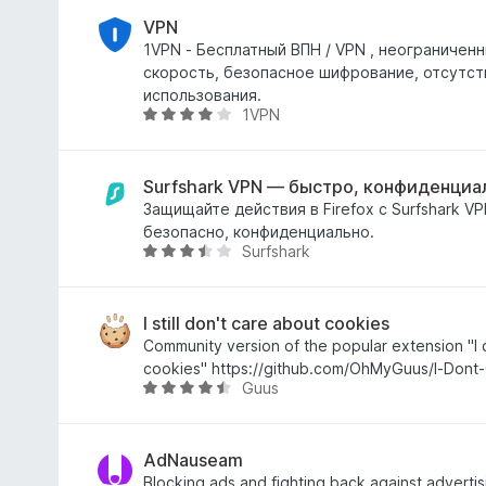
е
,
н
VPN
7
е
1VPN - Бесплатный ВПН / VPN , неограничен
и
н
скорость, безопасное шифрование, отсутст
з
о
использования.
5
1VPN
н
О
а
ц
4
е
,
н
Surfshark VPN — быстро, конфиденциа
2
е
Защищайте действия в Firefox с Surfshark V
и
н
безопасно, конфиденциально.
Surfshark
з
о
О
5
н
ц
а
е
4
н
I still don't care about cookies
,
е
Community version of the popular extension "I 
2
н
cookies" https://github.com/OhMyGuus/I-Dont
Guus
и
о
О
з
н
ц
5
а
е
3
н
AdNauseam
,
е
Blocking ads and fighting back against advertis