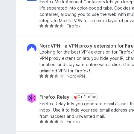
Firefox Multi-Account Containers lets you keep 
з
н
life separated into color-coded tabs. Cookies 
5
о
container, allowing you to use the web with mu
н
integrate Mozilla VPN for an extra layer of priv
а
Firefox
О
4
ц
,
е
2
н
NordVPN - a VPN proxy extension for Fire
и
е
Looking for the best VPN extension for Firefox
з
н
VPN proxy extension lets you hide your IP, chan
5
о
location, and stay safe online with a click. Get 
н
unlimited VPN for Firefox!
NordVPN
а
О
4
ц
,
е
6
н
Firefox Relay
От Firefox
От Firefox
и
е
Firefox Relay lets you generate email aliases th
з
н
inbox. Use it to hide your real email address an
5
о
from hackers and unwanted mail.
н
Firefox
О
а
ц
3