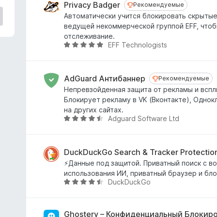
н
Privacy Badger
Рекомендуемые
Рекомендуемые
е
Автоматически учится блокировать скрытые
н
ведущей некоммерческой группой EFF, чтоб
о
отслеживание.
н
EFF Technologists
О
а
ц
4
е
,
н
AdGuard Антибаннер
Рекомендуемые
Рекомендуемые
8
е
Непревзойденная защита от рекламы и всп
и
н
Блокирует рекламу в VK (Вконтакте), Однокл
з
о
на других сайтах.
5
н
Adguard Software Ltd
О
а
ц
4
е
,
н
DuckDuckGo Search & Tracker Protectio
8
е
⚡Данные под защитой. Приватный поиск с 
и
н
использования ИИ, приватный браузер и бл
з
о
DuckDuckGo
О
5
н
ц
а
е
4
н
Ghostery – Конфиденциальный Блокир