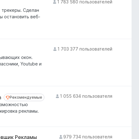
1 783 580 пользователей
 трекеры. Сделан
ы остановить веб-
1 703 377 пользователей
лывающих окон.
ассники, Youtube и
1 055 634 пользователя
n
Рекомендуемые
Рекомендуемые
возможностью
окировка рекламы.
овщик Рекламы
979 734 пользователя