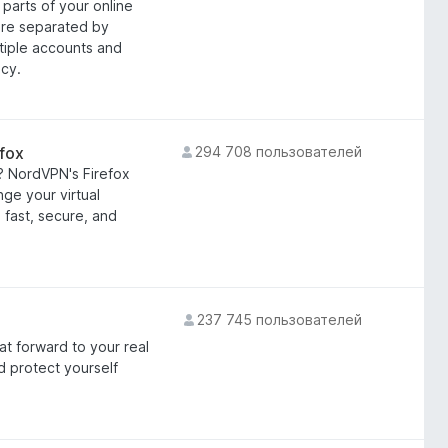
parts of your online
are separated by
ltiple accounts and
acy.
fox
294 708 пользователей
? NordVPN's Firefox
ge your virtual
a fast, secure, and
237 745 пользователей
at forward to your real
d protect yourself