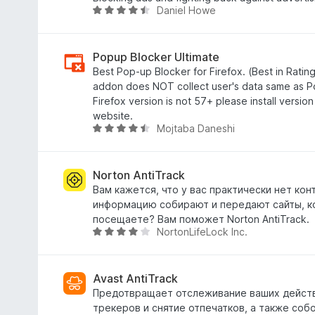
Daniel Howe
6
н
О
и
о
ц
з
н
е
5
а
н
Popup Blocker Ultimate
4
е
Best Pop-up Blocker for Firefox. (Best in Ratin
,
н
addon does NOT collect user's data same as Po
6
о
Firefox version is not 57+ please install version 
и
н
website.
Mojtaba Daneshi
з
а
О
5
4
ц
,
е
7
н
Norton AntiTrack
и
е
Вам кажется, что у вас практически нет кон
з
н
информацию собирают и передают сайты, к
5
о
посещаете? Вам поможет Norton AntiTrack.
NortonLifeLock Inc.
н
О
а
ц
4
е
,
н
Avast AntiTrack
7
е
Предотвращает отслеживание ваших дейст
и
н
трекеров и снятие отпечатков, а также соб