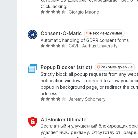
а
ClickJacking.
4
Giorgio Maone
О
,
ц
8
е
и
н
Consent-O-Matic
Рекомендуемые
Рекомендуемые
з
е
Automatic handling of GDPR consent forms
5
н
CAVI - Aarhus University
О
о
ц
н
е
а
н
Popup Blocker (strict)
Рекомендуемые
Рекомендуемые
4
е
Strictly block all popup requests from any webs
,
н
notification window is opened to allow you acc
4
о
popup in background page, or redirect the cu
и
н
address
з
а
Jeremy Schomery
О
5
4
ц
,
е
4
н
AdBlocker Ultimate
и
е
Бесплатный и улучшенный блокировщик рек
з
н
удаляет ВСЮ рекламу. Отсутствуют "разре
5