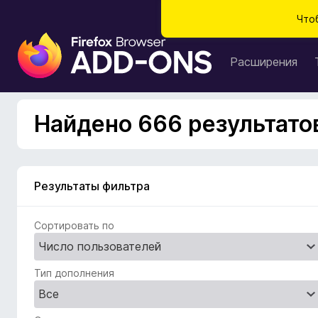
Что
Д
о
Расширения
п
о
л
Найдено 666 результатов 
н
е
н
и
Результаты фильтра
я
д
Сортировать по
л
я
б
Тип дополнения
р
а
у