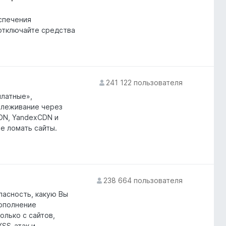
спечения
отключайте средства
241 122 пользователя
платные»,
слеживание через
DN, YandexCDN и
не ломать сайты.
238 664 пользователя
асность, какую Вы
Дополнение
олько с сайтов,
XSS-атак и