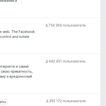
слежения и
734 264 пользователя
he web. The Facebook
control and isolate
442 451 пользователь
нтернете и самая
 свою приватность,
ламу и вредоносный
393 172 пользователя
efox
refox