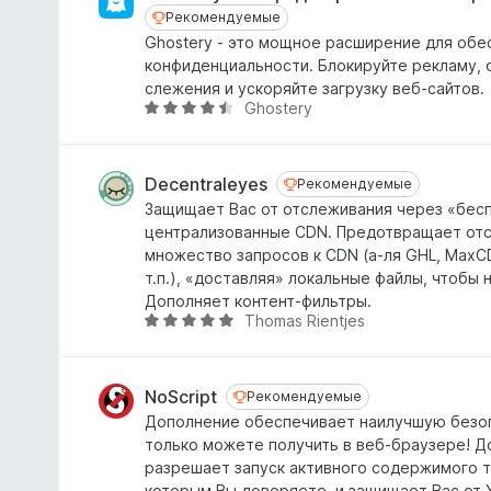
,
е
Рекомендуемые
Рекомендуемые
6
н
Ghostery - это мощное расширение для обе
и
о
конфиденциальности. Блокируйте рекламу, 
з
н
слежения и ускоряйте загрузку веб-сайтов.
5
а
Ghostery
О
4
ц
,
е
3
н
Decentraleyes
Рекомендуемые
Рекомендуемые
и
е
Защищает Вас от отслеживания через «бес
з
н
централизованные CDN. Предотвращает от
5
о
множество запросов к CDN (а-ля GHL, MaxC
н
т.п.), «доставляя» локальные файлы, чтобы 
а
Дополняет контент-фильтры.
4
Thomas Rientjes
О
,
ц
4
е
и
н
NoScript
Рекомендуемые
Рекомендуемые
з
е
Дополнение обеспечивает наилучшую безоп
5
н
только можете получить в веб-браузере! 
о
разрешает запуск активного содержимого т
н
которым Вы доверяете, и защищает Вас от 