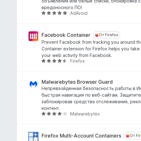
о
объявления или белые списки, блокировка 
н
вредоносного ПО!
AdAvoid
а
О
4
ц
,
е
2
н
Facebook Container
От Firefox
От Firefox
и
е
Prevent Facebook from tracking you around t
з
н
Container extension for Firefox helps you take 
5
о
your web activity from Facebook.
н
Firefox
О
а
ц
4
е
,
н
Malwarebytes Browser Guard
8
е
Непревзойденная безопасность работы в И
и
н
быстрая навигация по веб-сайтам. Защитите
з
о
заблокировав средства отслеживания, рек
5
н
контент.
Malwarebytes
а
О
4
ц
,
е
5
н
Firefox Multi-Account Containers
От Fir
От Fi
и
е