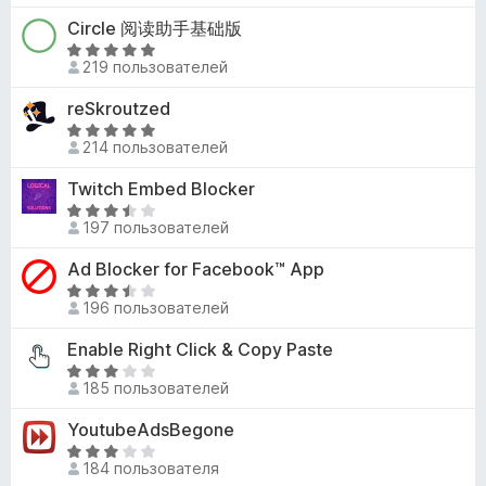
и
н
5
е
Circle 阅读助手基础版
з
о
и
н
5
н
О
з
е
219 пользователей
а
ц
5
н
4
е
reSkroutzed
о
,
н
н
О
3
е
214 пользователей
а
ц
и
н
3
е
Twitch Embed Blocker
з
о
,
н
5
н
О
6
е
197 пользователей
а
ц
и
н
5
е
Ad Blocker for Facebook™ App
з
о
и
н
5
н
О
з
е
196 пользователей
а
ц
5
н
5
е
Enable Right Click & Copy Paste
о
и
н
н
О
з
е
185 пользователей
а
ц
5
н
3
е
YoutubeAdsBegone
о
,
н
н
О
5
е
184 пользователя
а
ц