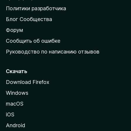
о
Политики разработчика
м
Блог Сообщества
а
ш
Форум
н
Сообщить об ошибке
ю
Руководство по написанию отзывов
ю
с
т
Скачать
р
Download Firefox
а
Windows
н
и
macOS
ц
iOS
у
M
Android