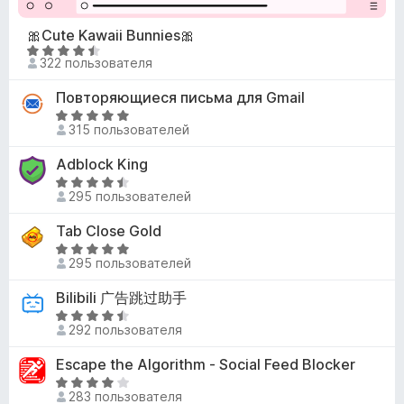
3
е
а
и
н
🎀Cute Kawaii Bunnies🎀
1
з
о
О
и
322 пользователя
5
н
ц
з
а
е
5
Повторяющиеся письма для Gmail
3
н
О
,
е
315 пользователей
ц
7
н
е
и
Adblock King
о
н
з
О
н
е
295 пользователей
5
ц
а
н
е
4
Tab Close Gold
о
н
,
н
О
е
6
295 пользователей
а
ц
н
и
5
е
Bilibili 广告跳过助手
о
з
и
н
н
О
5
з
е
292 пользователя
а
ц
5
н
4
е
Escape the Algorithm - Social Feed Blocker
о
,
н
н
О
4
е
283 пользователя
а
ц