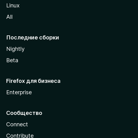
o
Linux
z
All
i
l
l
Последние сборки
a
Nightly
Beta
Firefox для бизнеса
Enterprise
Сообщество
Connect
Contribute