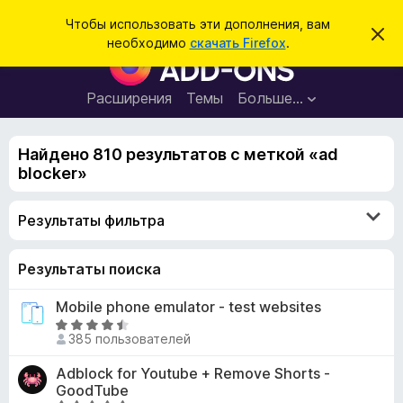
П
Войти
Чтобы использовать эти дополнения, вам
С
о
необходимо
скачать Firefox
.
к
Д
и
р
о
ы
с
т
п
Расширения
Темы
Больше…
к
ь
о
э
т
л
о
Найдено 810 результатов с меткой «ad
н
у
blocker»
в
е
е
н
д
Результаты фильтра
о
и
м
я
л
е
д
Результаты поиска
н
л
и
Mobile phone emulator - test websites
е
я
О
б
385 пользователей
ц
р
е
Adblock for Youtube + Remove Shorts -
а
н
GoodTube
у
е