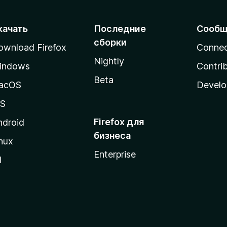
качать
Последние
Сообщ
сборки
ownload Firefox
Conne
Nightly
indows
Contri
Beta
acOS
Develo
OS
Firefox для
ndroid
бизнеса
nux
Enterprise
l