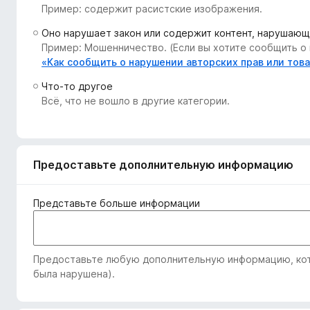
Пример: содержит расистские изображения.
з
е
Оно нарушает закон или содержит контент, нарушающ
р
Пример: Мошенничество. (Если вы хотите сообщить о 
а
«Как сообщить о нарушении авторских прав или тов
F
Что-то другое
i
Всё, что не вошло в другие категории.
r
e
f
o
Предоставьте дополнительную информацию
x
Представьте больше информации
Предоставьте любую дополнительную информацию, кото
была нарушена).