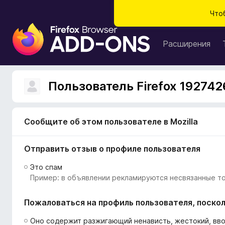
Что
Д
о
Расширения
п
о
л
Пользователь Firefox 192742
н
е
н
Сообщите об этом пользователе в Mozilla
и
я
Отправить отзыв о профиле пользователя
д
л
Это спам
я
Пример: в объявлении рекламируются несвязанные то
б
р
Пожаловаться на профиль пользователя, поскол
а
у
Оно содержит разжигающий ненависть, жестокий, вв