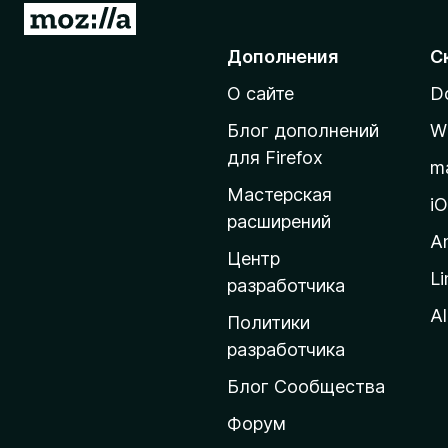
П
)
е
Дополнения
С
р
О сайте
D
е
й
Блог дополнений
W
т
для Firefox
m
и
Мастерская
н
i
расширений
а
A
д
Центр
Li
о
разработчика
м
Al
Политики
а
разработчика
ш
Блог Сообщества
н
ю
Форум
ю