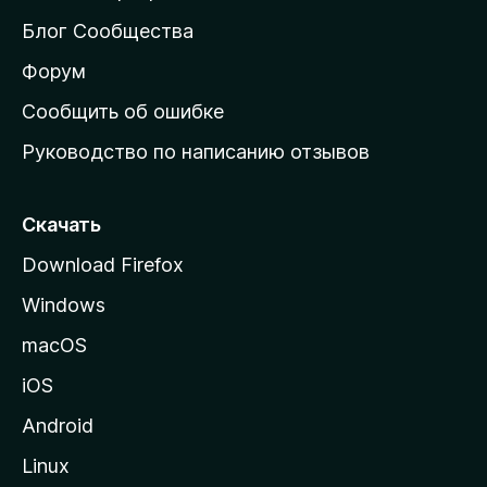
м
Блог Сообщества
а
ш
Форум
н
Сообщить об ошибке
ю
Руководство по написанию отзывов
ю
с
т
Скачать
р
Download Firefox
а
Windows
н
и
macOS
ц
iOS
у
M
Android
o
Linux
z