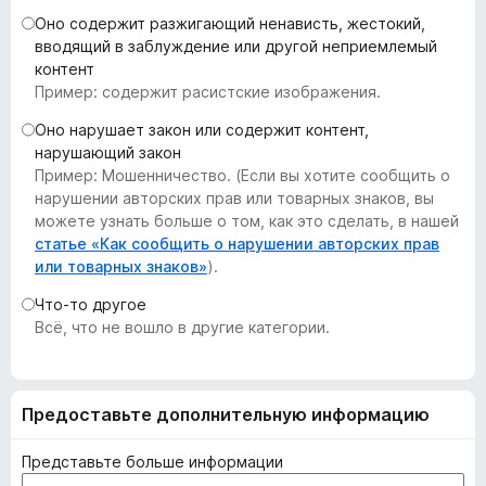
з
Оно содержит разжигающий ненависть, жестокий,
е
вводящий в заблуждение или другой неприемлемый
контент
р
Пример: содержит расистские изображения.
а
F
Оно нарушает закон или содержит контент,
i
нарушающий закон
r
Пример: Мошенничество. (Если вы хотите сообщить о
нарушении авторских прав или товарных знаков, вы
e
можете узнать больше о том, как это сделать, в нашей
f
статье «Как сообщить о нарушении авторских прав
o
или товарных знаков»
).
x
Что-то другое
Всё, что не вошло в другие категории.
Предоставьте дополнительную информацию
Представьте больше информации