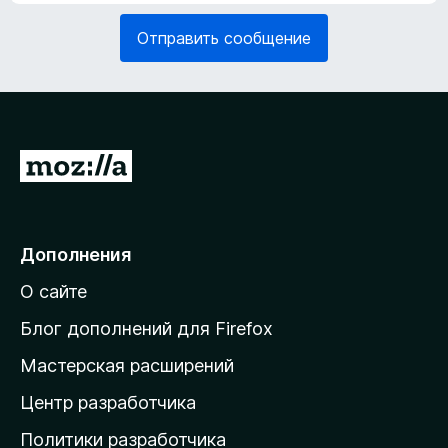
я
е
з
Отправить сообщение
л
а
ь
т
н
е
о
л
)
ь
н
П
о
е
)
р
е
Дополнения
й
О сайте
т
и
Блог дополнений для Firefox
н
Мастерская расширений
а
Центр разработчика
д
о
Политики разработчика