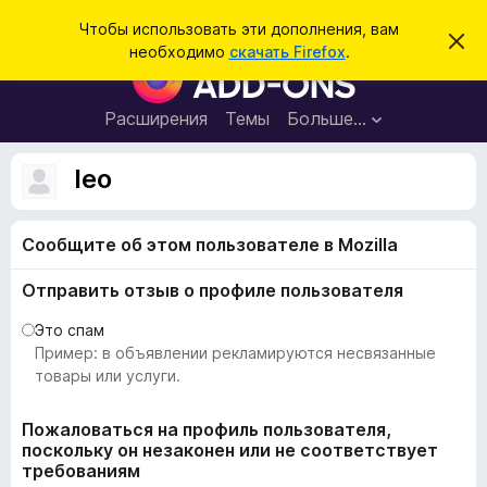
П
Войти
Чтобы использовать эти дополнения, вам
С
о
необходимо
скачать Firefox
.
к
Д
и
р
о
ы
с
т
п
Расширения
Темы
Больше…
к
ь
о
э
т
л
leo
о
н
у
в
е
е
Сообщите об этом пользователе в Mozilla
н
д
о
и
м
Отправить отзыв о профиле пользователя
я
л
е
д
Это спам
н
л
Пример: в объявлении рекламируются несвязанные
и
е
я
товары или услуги.
б
р
Пожаловаться на профиль пользователя,
поскольку он незаконен или не соответствует
а
требованиям
у