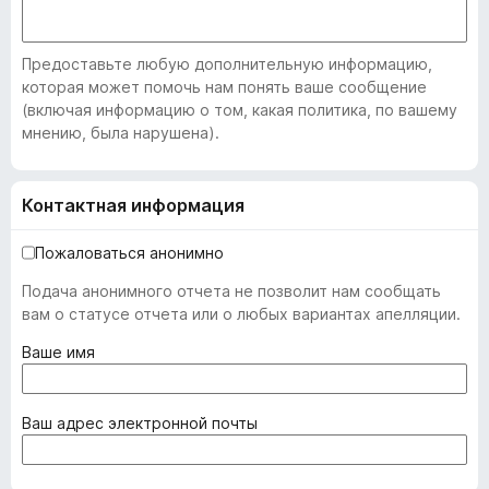
Предоставьте любую дополнительную информацию,
которая может помочь нам понять ваше сообщение
(включая информацию о том, какая политика, по вашему
мнению, была нарушена).
Контактная информация
Пожаловаться анонимно
Подача анонимного отчета не позволит нам сообщать
вам о статусе отчета или о любых вариантах апелляции.
(
Ваше имя
о
б
я
(
Ваш адрес электронной почты
з
о
а
б
т