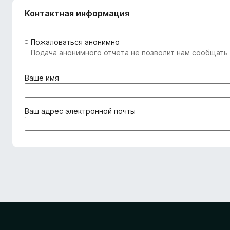
Контактная информация
Пожаловаться анонимно
Подача анонимного отчета не позволит нам сообщать 
(
Ваше имя
о
б
я
(
Ваш адрес электронной почты
з
о
а
б
т
я
е
з
л
а
ь
т
н
е
о
л
)
ь
н
о