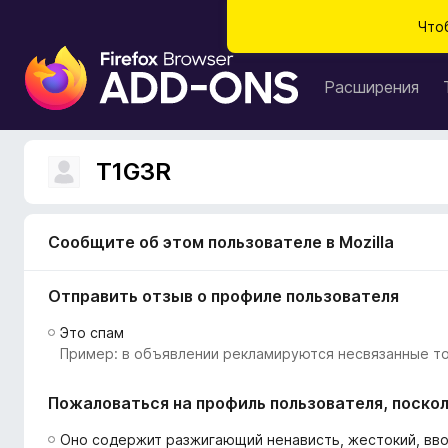
Что
Д
о
Расширения
п
о
л
T1G3R
н
е
н
Сообщите об этом пользователе в Mozilla
и
я
Отправить отзыв о профиле пользователя
д
л
Это спам
я
Пример: в объявлении рекламируются несвязанные то
б
р
Пожаловаться на профиль пользователя, поскол
а
у
Оно содержит разжигающий ненависть, жестокий, вв