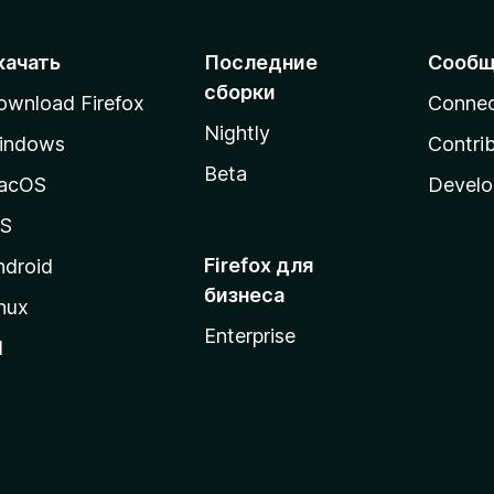
качать
Последние
Сообщ
сборки
ownload Firefox
Conne
Nightly
indows
Contri
Beta
acOS
Develo
OS
Firefox для
ndroid
бизнеса
nux
Enterprise
l