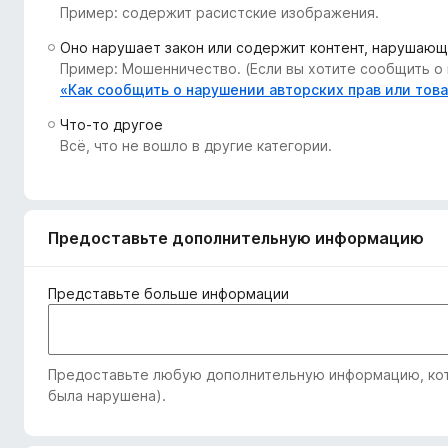
Пример: содержит расистские изображения.
з
е
Оно нарушает закон или содержит контент, нарушающ
р
Пример: Мошенничество. (Если вы хотите сообщить о 
а
«Как сообщить о нарушении авторских прав или тов
F
Что-то другое
i
Всё, что не вошло в другие категории.
r
e
f
o
Предоставьте дополнительную информацию
x
Представьте больше информации
Предоставьте любую дополнительную информацию, кото
была нарушена).