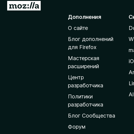
П
)
е
Дополнения
С
р
О сайте
D
е
й
Блог дополнений
W
т
для Firefox
m
и
Мастерская
н
i
расширений
а
A
д
Центр
Li
о
разработчика
м
Al
Политики
а
разработчика
ш
Блог Сообщества
н
ю
Форум
ю