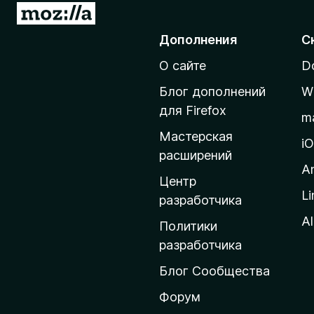
П
)
е
Дополнения
С
р
О сайте
D
е
й
Блог дополнений
W
т
для Firefox
m
и
Мастерская
н
i
расширений
а
A
д
Центр
Li
о
разработчика
м
Al
Политики
а
разработчика
ш
Блог Сообщества
н
ю
Форум
ю