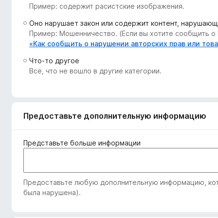
Пример: содержит расистские изображения.
з
е
Оно нарушает закон или содержит контент, нарушающ
р
Пример: Мошенничество. (Если вы хотите сообщить о 
а
«Как сообщить о нарушении авторских прав или тов
F
Что-то другое
i
Всё, что не вошло в другие категории.
r
e
f
o
Предоставьте дополнительную информацию
x
Представьте больше информации
Предоставьте любую дополнительную информацию, кото
была нарушена).