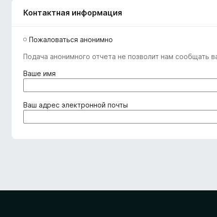
Контактная информация
Пожаловаться анонимно
Подача анонимного отчета не позволит нам сообщать ва
(
Ваше имя
о
б
я
(
Ваш адрес электронной почты
з
о
а
б
т
я
е
з
л
а
ь
т
н
е
о
л
)
ь
н
о