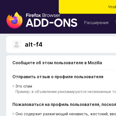
Что
Д
о
Расширения
п
о
л
alt-f4
н
е
н
Сообщите об этом пользователе в Mozilla
и
я
Отправить отзыв о профиле пользователя
д
л
Это спам
я
Пример: в объявлении рекламируются несвязанные то
б
р
Пожаловаться на профиль пользователя, поскол
а
у
Оно содержит разжигающий ненависть, жестокий, вв