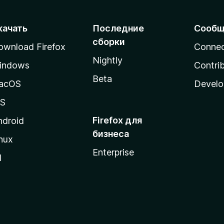
качать
Последние
Сообщ
сборки
ownload Firefox
Conne
Nightly
indows
Contri
Beta
acOS
Develo
OS
Firefox для
ndroid
бизнеса
nux
Enterprise
l