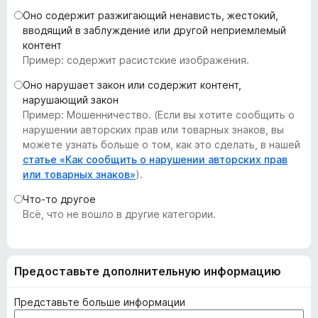
з
Оно содержит разжигающий ненависть, жестокий,
е
вводящий в заблуждение или другой неприемлемый
контент
р
Пример: содержит расистские изображения.
а
F
Оно нарушает закон или содержит контент,
i
нарушающий закон
r
Пример: Мошенничество. (Если вы хотите сообщить о
нарушении авторских прав или товарных знаков, вы
e
можете узнать больше о том, как это сделать, в нашей
f
статье «Как сообщить о нарушении авторских прав
o
или товарных знаков»
).
x
Что-то другое
Всё, что не вошло в другие категории.
Предоставьте дополнительную информацию
Представьте больше информации