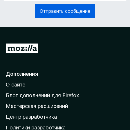
я
е
з
Отправить сообщение
л
а
ь
т
н
е
о
л
)
ь
н
П
о
е
)
р
е
Дополнения
й
О сайте
т
и
Блог дополнений для Firefox
н
Мастерская расширений
а
Центр разработчика
д
о
Политики разработчика