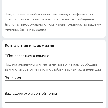
Предоставьте любую дополнительную информацию,
которая может помочь нам понять ваше сообщение
(включая информацию о том, какая политика, по вашему
мнению, была нарушена).
Контактная информация
Пожаловаться анонимно
Подача анонимного отчета не позволит нам сообщать
вам о статусе отчета или о любых вариантах апелляции.
(
Ваше имя
о
б
я
(
Ваш адрес электронной почты
з
о
а
б
т