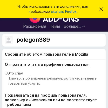
П
Войти
Чтобы использовать эти дополнения, вам
С
о
необходимо
скачать Firefox
.
к
Д
и
р
о
ы
с
т
п
Расширения
Темы
Больше…
к
ь
о
э
т
л
polegon389
о
н
у
в
е
е
Сообщите об этом пользователе в Mozilla
н
д
о
и
м
Отправить отзыв о профиле пользователя
я
л
е
д
Это спам
н
л
Пример: в объявлении рекламируются несвязанные
и
е
я
товары или услуги.
б
р
Пожаловаться на профиль пользователя,
поскольку он незаконен или не соответствует
а
требованиям
у