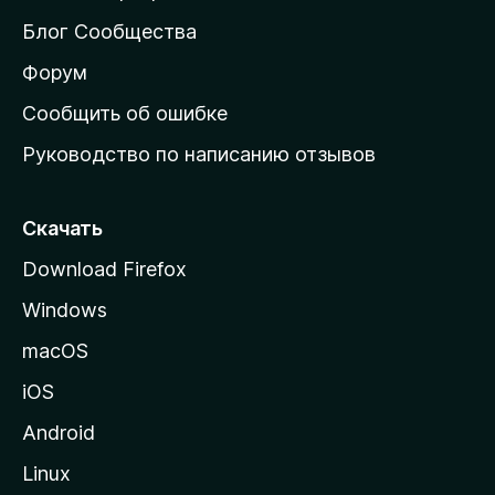
м
Блог Сообщества
а
ш
Форум
н
Сообщить об ошибке
ю
Руководство по написанию отзывов
ю
с
т
Скачать
р
Download Firefox
а
Windows
н
и
macOS
ц
iOS
у
M
Android
o
Linux
z