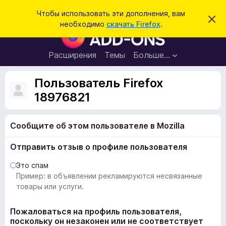
П
Войти
Чтобы использовать эти дополнения, вам
С
о
необходимо
скачать Firefox
.
к
Д
и
р
о
ы
с
т
п
Расширения
Темы
Больше…
к
ь
о
э
т
л
Пользователь Firefox
о
н
у
18976821
в
е
е
н
д
о
Сообщите об этом пользователе в Mozilla
и
м
я
л
Отправить отзыв о профиле пользователя
е
д
н
л
и
Это спам
е
я
Пример: в объявлении рекламируются несвязанные
б
товары или услуги.
р
а
Пожаловаться на профиль пользователя,
поскольку он незаконен или не соответствует
у