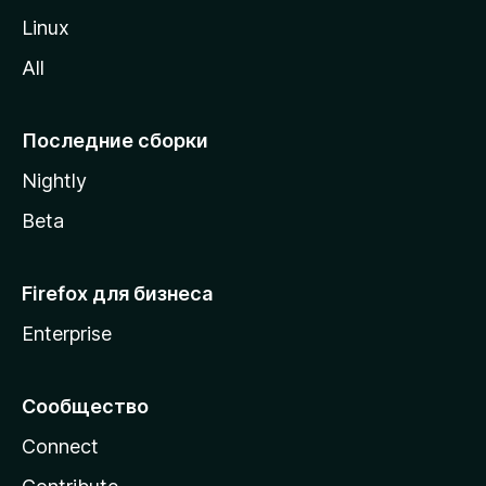
o
Linux
z
All
i
l
l
Последние сборки
a
Nightly
Beta
Firefox для бизнеса
Enterprise
Сообщество
Connect