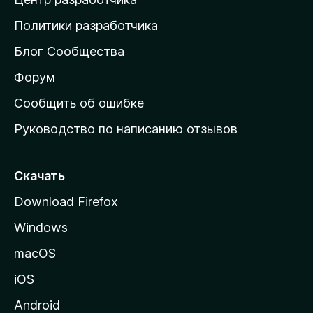
д
о
Политики разработчика
м
Блог Сообщества
а
ш
Форум
н
Сообщить об ошибке
ю
Руководство по написанию отзывов
ю
с
т
Скачать
р
Download Firefox
а
Windows
н
и
macOS
ц
iOS
у
M
Android