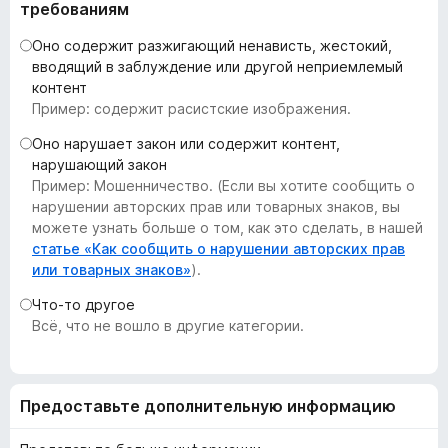
требованиям
з
е
Оно содержит разжигающий ненависть, жестокий,
р
вводящий в заблуждение или другой неприемлемый
контент
а
Пример: содержит расистские изображения.
F
i
Оно нарушает закон или содержит контент,
r
нарушающий закон
e
Пример: Мошенничество. (Если вы хотите сообщить о
нарушении авторских прав или товарных знаков, вы
f
можете узнать больше о том, как это сделать, в нашей
o
статье «Как сообщить о нарушении авторских прав
x
или товарных знаков»
).
Что-то другое
Всё, что не вошло в другие категории.
Предоставьте дополнительную информацию