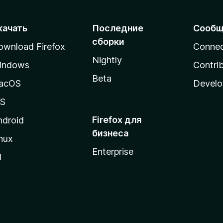
качать
Последние
Сообщ
сборки
ownload Firefox
Conne
Nightly
indows
Contri
Beta
acOS
Develo
OS
Firefox для
ndroid
бизнеса
nux
Enterprise
l