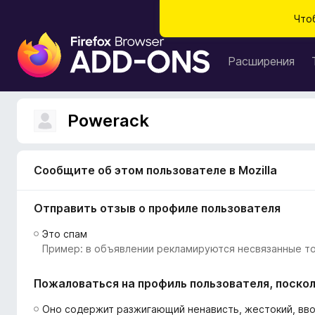
Что
Д
о
Расширения
п
о
л
Powerack
н
е
н
Сообщите об этом пользователе в Mozilla
и
я
Отправить отзыв о профиле пользователя
д
л
Это спам
я
Пример: в объявлении рекламируются несвязанные то
б
р
Пожаловаться на профиль пользователя, поскол
а
у
Оно содержит разжигающий ненависть, жестокий, вв