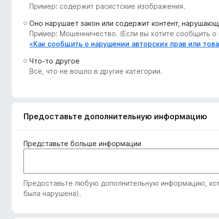
Пример: содержит расистские изображения.
з
е
Оно нарушает закон или содержит контент, нарушающ
р
Пример: Мошенничество. (Если вы хотите сообщить о 
а
«Как сообщить о нарушении авторских прав или тов
F
Что-то другое
i
Всё, что не вошло в другие категории.
r
e
f
o
Предоставьте дополнительную информацию
x
Представьте больше информации
Предоставьте любую дополнительную информацию, кото
была нарушена).