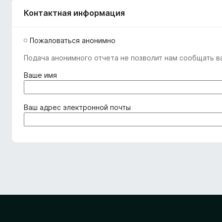
Контактная информация
Пожаловаться анонимно
Подача анонимного отчета не позволит нам сообщать ва
(
Ваше имя
о
б
я
(
Ваш адрес электронной почты
з
о
а
б
т
я
е
з
л
а
ь
т
н
е
о
л
)
ь
н
о