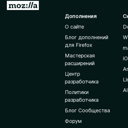
П
)
е
Дополнения
С
р
О сайте
D
е
й
Блог дополнений
W
т
для Firefox
m
и
Мастерская
н
i
расширений
а
A
д
Центр
Li
о
разработчика
м
Al
Политики
а
разработчика
ш
Блог Сообщества
н
ю
Форум
ю