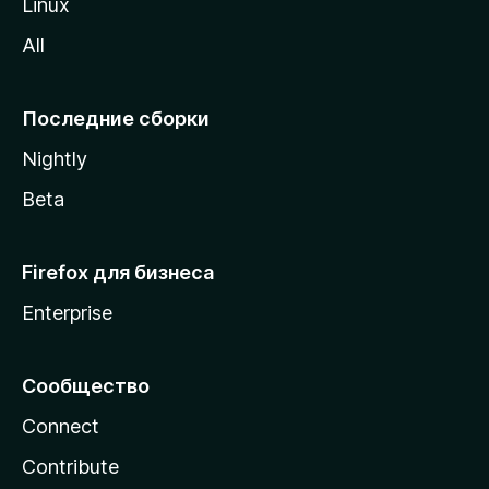
Linux
z
All
i
l
l
Последние сборки
a
Nightly
Beta
Firefox для бизнеса
Enterprise
Сообщество
Connect
Contribute