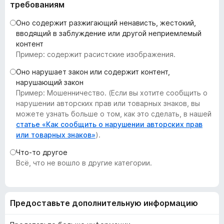
требованиям
з
е
Оно содержит разжигающий ненависть, жестокий,
р
вводящий в заблуждение или другой неприемлемый
контент
а
Пример: содержит расистские изображения.
F
i
Оно нарушает закон или содержит контент,
r
нарушающий закон
e
Пример: Мошенничество. (Если вы хотите сообщить о
нарушении авторских прав или товарных знаков, вы
f
можете узнать больше о том, как это сделать, в нашей
o
статье «Как сообщить о нарушении авторских прав
x
или товарных знаков»
).
Что-то другое
Всё, что не вошло в другие категории.
Предоставьте дополнительную информацию