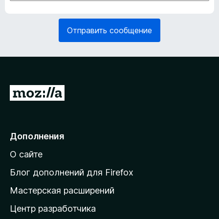
а
б
т
я
е
з
Отправить сообщение
л
а
ь
т
н
е
о
л
)
ь
н
П
о
е
)
р
е
Дополнения
й
О сайте
т
и
Блог дополнений для Firefox
н
Мастерская расширений
а
Центр разработчика
д