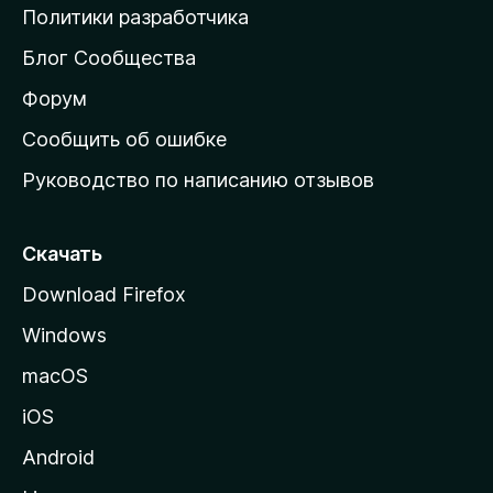
о
Политики разработчика
м
Блог Сообщества
а
ш
Форум
н
Сообщить об ошибке
ю
Руководство по написанию отзывов
ю
с
т
Скачать
р
Download Firefox
а
Windows
н
и
macOS
ц
iOS
у
M
Android
o