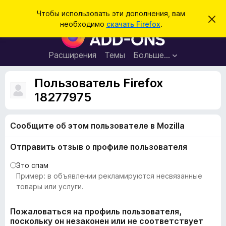
П
Войти
Чтобы использовать эти дополнения, вам
С
о
необходимо
скачать Firefox
.
к
Д
и
р
о
ы
с
т
п
Расширения
Темы
Больше…
к
ь
о
э
т
л
Пользователь Firefox
о
н
у
18277975
в
е
е
н
д
о
Сообщите об этом пользователе в Mozilla
и
м
я
л
Отправить отзыв о профиле пользователя
е
д
н
л
и
Это спам
е
я
Пример: в объявлении рекламируются несвязанные
б
товары или услуги.
р
а
Пожаловаться на профиль пользователя,
поскольку он незаконен или не соответствует
у