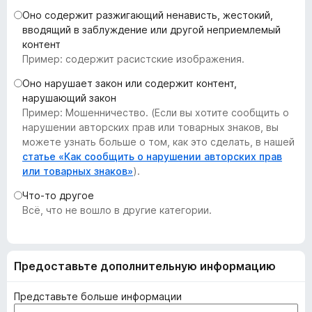
з
Оно содержит разжигающий ненависть, жестокий,
е
вводящий в заблуждение или другой неприемлемый
контент
р
Пример: содержит расистские изображения.
а
F
Оно нарушает закон или содержит контент,
i
нарушающий закон
r
Пример: Мошенничество. (Если вы хотите сообщить о
нарушении авторских прав или товарных знаков, вы
e
можете узнать больше о том, как это сделать, в нашей
f
статье «Как сообщить о нарушении авторских прав
o
или товарных знаков»
).
x
Что-то другое
Всё, что не вошло в другие категории.
Предоставьте дополнительную информацию
Представьте больше информации