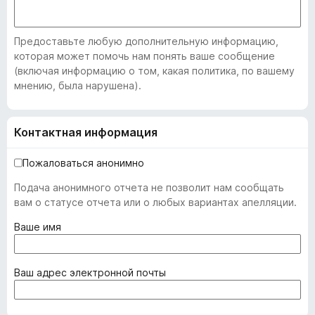
Предоставьте любую дополнительную информацию,
которая может помочь нам понять ваше сообщение
(включая информацию о том, какая политика, по вашему
мнению, была нарушена).
Контактная информация
Пожаловаться анонимно
Подача анонимного отчета не позволит нам сообщать
вам о статусе отчета или о любых вариантах апелляции.
(
Ваше имя
о
б
я
(
Ваш адрес электронной почты
з
о
а
б
т