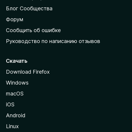
м
Блог Сообщества
а
ш
Форум
н
Сообщить об ошибке
ю
Руководство по написанию отзывов
ю
с
т
Скачать
р
Download Firefox
а
Windows
н
и
macOS
ц
iOS
у
M
Android
o
Linux
z