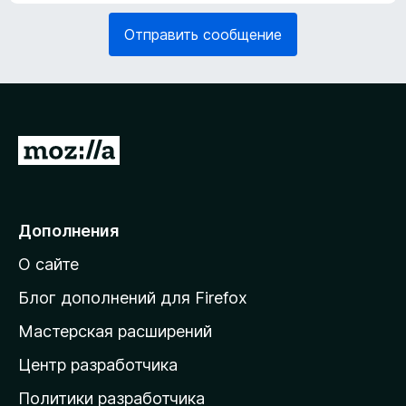
я
е
з
Отправить сообщение
л
а
ь
т
н
е
о
л
)
ь
н
П
о
е
)
р
е
Дополнения
й
О сайте
т
и
Блог дополнений для Firefox
н
Мастерская расширений
а
Центр разработчика
д
о
Политики разработчика