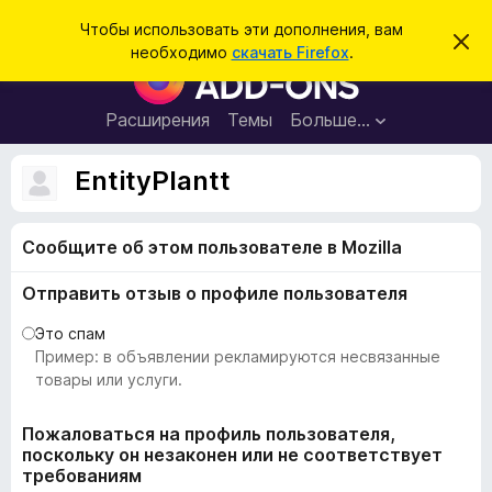
П
Войти
Чтобы использовать эти дополнения, вам
С
о
необходимо
скачать Firefox
.
к
Д
и
р
о
ы
с
т
п
Расширения
Темы
Больше…
к
ь
о
э
т
л
EntityPlantt
о
н
у
в
е
е
Сообщите об этом пользователе в Mozilla
н
д
о
и
м
Отправить отзыв о профиле пользователя
я
л
е
д
Это спам
н
л
Пример: в объявлении рекламируются несвязанные
и
е
я
товары или услуги.
б
р
Пожаловаться на профиль пользователя,
поскольку он незаконен или не соответствует
а
требованиям
у