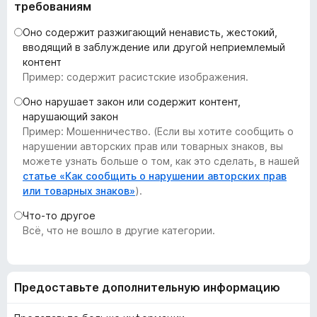
требованиям
з
е
Оно содержит разжигающий ненависть, жестокий,
р
вводящий в заблуждение или другой неприемлемый
контент
а
Пример: содержит расистские изображения.
F
i
Оно нарушает закон или содержит контент,
r
нарушающий закон
e
Пример: Мошенничество. (Если вы хотите сообщить о
нарушении авторских прав или товарных знаков, вы
f
можете узнать больше о том, как это сделать, в нашей
o
статье «Как сообщить о нарушении авторских прав
x
или товарных знаков»
).
Что-то другое
Всё, что не вошло в другие категории.
Предоставьте дополнительную информацию