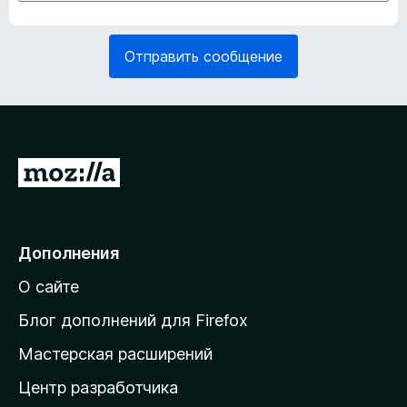
а
б
т
я
е
з
Отправить сообщение
л
а
ь
т
н
е
о
л
)
ь
н
П
о
е
)
р
е
Дополнения
й
О сайте
т
и
Блог дополнений для Firefox
н
Мастерская расширений
а
Центр разработчика
д