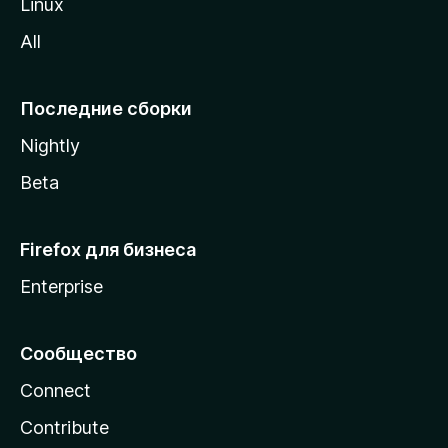
Linux
z
All
i
l
l
Последние сборки
a
Nightly
Beta
Firefox для бизнеса
Enterprise
Сообщество
Connect
Contribute