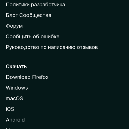
о
Политики разработчика
м
Блог Сообщества
а
ш
Форум
н
Сообщить об ошибке
ю
Руководство по написанию отзывов
ю
с
т
Скачать
р
Download Firefox
а
Windows
н
и
macOS
ц
iOS
у
M
Android
o