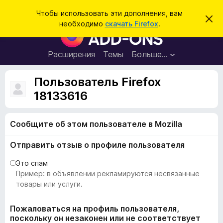
П
Войти
Чтобы использовать эти дополнения, вам
С
о
необходимо
скачать Firefox
.
к
Д
и
р
о
ы
с
т
п
Расширения
Темы
Больше…
к
ь
о
э
т
л
Пользователь Firefox
о
н
у
18133616
в
е
е
н
д
о
Сообщите об этом пользователе в Mozilla
и
м
я
л
Отправить отзыв о профиле пользователя
е
д
н
л
и
Это спам
е
я
Пример: в объявлении рекламируются несвязанные
б
товары или услуги.
р
а
Пожаловаться на профиль пользователя,
поскольку он незаконен или не соответствует
у