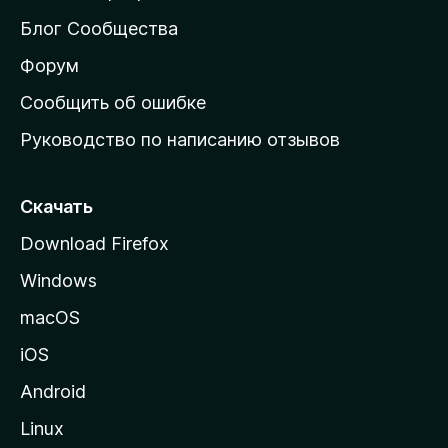
м
Блог Сообщества
а
ш
Форум
н
Сообщить об ошибке
ю
Руководство по написанию отзывов
ю
с
т
Скачать
р
Download Firefox
а
Windows
н
и
macOS
ц
iOS
у
M
Android
o
Linux
z