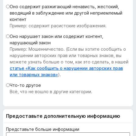
з
Оно содержит разжигающий ненависть, жестокий,
е
вводящий в заблуждение или другой неприемлемый
контент
р
Пример: содержит расистские изображения.
а
F
Оно нарушает закон или содержит контент,
i
нарушающий закон
r
Пример: Мошенничество. (Если вы хотите сообщить о
нарушении авторских прав или товарных знаков, вы
e
можете узнать больше о том, как это сделать, в нашей
f
статье «Как сообщить о нарушении авторских прав
o
или товарных знаков»
).
x
Что-то другое
Всё, что не вошло в другие категории.
Предоставьте дополнительную информацию
Представьте больше информации