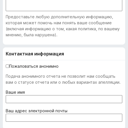
Предоставьте любую дополнительную информацию,
которая может помочь нам понять ваше сообщение
(включая информацию о том, какая политика, по вашему
мнению, была нарушена).
Контактная информация
Пожаловаться анонимно
Подача анонимного отчета не позволит нам сообщать
вам о статусе отчета или о любых вариантах апелляции.
(
Ваше имя
о
б
я
(
Ваш адрес электронной почты
з
о
а
б
т