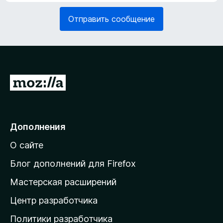
я
е
з
Отправить сообщение
л
а
ь
т
н
е
о
л
)
ь
н
П
о
е
)
р
е
Дополнения
й
О сайте
т
и
Блог дополнений для Firefox
н
Мастерская расширений
а
Центр разработчика
д
о
Политики разработчика