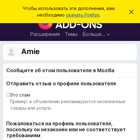
П
Войти
Чтобы использовать эти дополнения, вам
С
о
необходимо
скачать Firefox
.
к
Д
и
р
о
ы
с
т
п
Расширения
Темы
Больше…
к
ь
о
э
т
л
Amie
о
н
у
в
е
е
Сообщите об этом пользователе в Mozilla
н
д
о
и
м
Отправить отзыв о профиле пользователя
я
л
е
д
Это спам
н
л
Пример: в объявлении рекламируются несвязанные
и
е
я
товары или услуги.
б
р
Пожаловаться на профиль пользователя,
поскольку он незаконен или не соответствует
а
требованиям
у