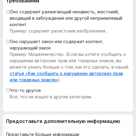
требованиям
з
Оно содержит разжигающий ненависть, жестокий,
е
вводящий в заблуждение или другой неприемлемый
р
контент
а
Пример: содержит расистские изображения.
F
Оно нарушает закон или содержит контент,
i
нарушающий закон
r
Пример: Мошенничество. (Если вы хотите сообщить о
e
нарушении авторских прав или товарных знаков, вы
f
можете узнать больше о том, как это сделать, в нашей
o
статье «Как сообщить о нарушении авторских прав
x
или товарных знаков»
).
Что-то другое
Всё, что не вошло в другие категории.
Предоставьте дополнительную информацию
Представьте больше информации