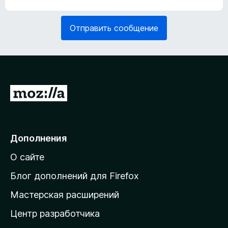
т
я
е
з
Отправить сообщение
л
а
ь
т
н
е
о
л
)
ь
н
П
о
е
)
р
е
Дополнения
й
О сайте
т
и
Блог дополнений для Firefox
н
Мастерская расширений
а
Центр разработчика
д