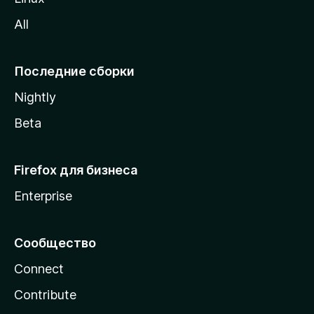
z
All
i
l
l
Последние сборки
a
Nightly
Beta
Firefox для бизнеса
Enterprise
Сообщество
Connect
Contribute