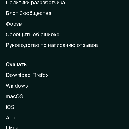
о
Политики разработчика
м
Блог Сообщества
а
ш
Форум
н
Сообщить об ошибке
ю
Руководство по написанию отзывов
ю
с
т
Скачать
р
Download Firefox
а
Windows
н
и
macOS
ц
iOS
у
M
Android
o
Linux