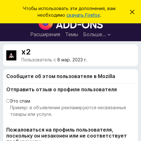
П
Войти
Чтобы использовать эти дополнения, вам
С
о
необходимо
скачать Firefox
.
к
Д
и
р
о
ы
с
т
п
Расширения
Темы
Больше…
к
ь
о
э
т
л
x2
о
н
у
Пользователь с
8 мар. 2023 г.
в
е
е
н
д
Сообщите об этом пользователе в Mozilla
о
и
м
я
л
Отправить отзыв о профиле пользователя
е
д
н
Это спам
л
и
е
Пример: в объявлении рекламируются несвязанные
я
товары или услуги.
б
р
Пожаловаться на профиль пользователя,
а
поскольку он незаконен или не соответствует
у