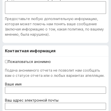
Предоставьте любую дополнительную информацию,
которая может помочь нам понять ваше сообщение
(включая информацию о том, какая политика, по вашему
мнению, была нарушена).
Контактная информация
Пожаловаться анонимно
Подача анонимного отчета не позволит нам сообщать
вам о статусе отчета или о любых вариантах апелляции.
(
Ваше имя
о
б
я
(
Ваш адрес электронной почты
з
о
а
б