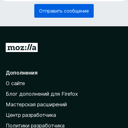
я
е
з
Отправить сообщение
л
а
ь
т
н
е
о
л
)
ь
н
П
о
е
)
р
е
Дополнения
й
О сайте
т
и
Блог дополнений для Firefox
н
Мастерская расширений
а
Центр разработчика
д
о
Политики разработчика