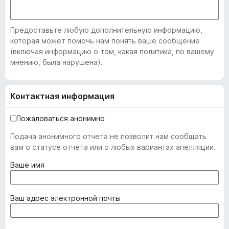
Предоставьте любую дополнительную информацию,
которая может помочь нам понять ваше сообщение
(включая информацию о том, какая политика, по вашему
мнению, была нарушена).
Контактная информация
Пожаловаться анонимно
Подача анонимного отчета не позволит нам сообщать
вам о статусе отчета или о любых вариантах апелляции.
(
Ваше имя
о
б
я
(
Ваш адрес электронной почты
з
о
а
б
т