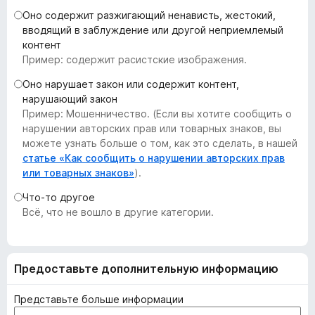
з
Оно содержит разжигающий ненависть, жестокий,
е
вводящий в заблуждение или другой неприемлемый
контент
р
Пример: содержит расистские изображения.
а
F
Оно нарушает закон или содержит контент,
i
нарушающий закон
r
Пример: Мошенничество. (Если вы хотите сообщить о
нарушении авторских прав или товарных знаков, вы
e
можете узнать больше о том, как это сделать, в нашей
f
статье «Как сообщить о нарушении авторских прав
o
или товарных знаков»
).
x
Что-то другое
Всё, что не вошло в другие категории.
Предоставьте дополнительную информацию
Представьте больше информации