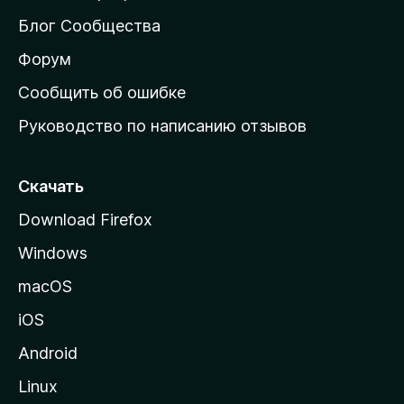
м
Блог Сообщества
а
ш
Форум
н
Сообщить об ошибке
ю
Руководство по написанию отзывов
ю
с
т
Скачать
р
Download Firefox
а
Windows
н
и
macOS
ц
iOS
у
M
Android
o
Linux
z