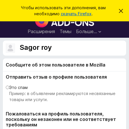
П
Войти
Чтобы использовать эти дополнения, вам
С
о
необходимо
скачать Firefox
.
к
Д
и
р
о
ы
с
т
п
Расширения
Темы
Больше…
к
ь
о
э
т
л
Sagor roy
о
н
у
в
е
е
Сообщите об этом пользователе в Mozilla
н
д
о
и
м
Отправить отзыв о профиле пользователя
я
л
е
д
Это спам
н
л
Пример: в объявлении рекламируются несвязанные
и
е
я
товары или услуги.
б
р
Пожаловаться на профиль пользователя,
поскольку он незаконен или не соответствует
а
требованиям
у